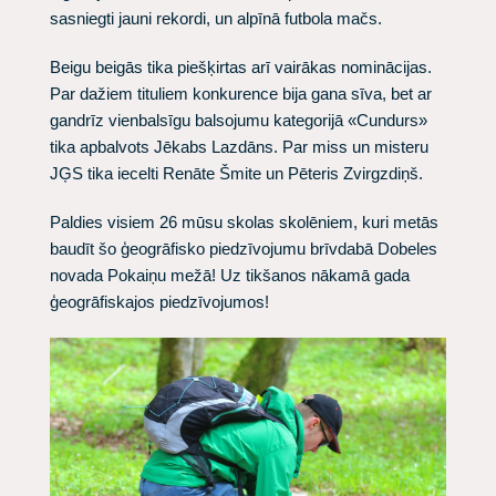
sasniegti jauni rekordi, un alpīnā futbola mačs.
Beigu beigās tika piešķirtas arī vairākas nominācijas.
Par dažiem tituliem konkurence bija gana sīva, bet ar
gandrīz vienbalsīgu balsojumu kategorijā «Cundurs»
tika apbalvots Jēkabs Lazdāns. Par miss un misteru
JĢS tika iecelti Renāte Šmite un Pēteris Zvirgzdiņš.
Paldies visiem 26 mūsu skolas skolēniem, kuri metās
baudīt šo ģeogrāfisko piedzīvojumu brīvdabā Dobeles
novada Pokaiņu mežā! Uz tikšanos nākamā gada
ģeogrāfiskajos piedzīvojumos!