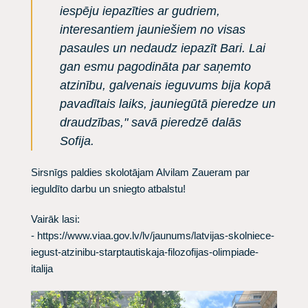
iespēju iepazīties ar gudriem,
interesantiem jauniešiem no visas
pasaules un nedaudz iepazīt Bari. Lai
gan esmu pagodināta par saņemto
atzinību, galvenais ieguvums bija kopā
pavadītais laiks, jauniegūtā pieredze un
draudzības," savā pieredzē dalās
Sofija.
Sirsnīgs paldies skolotājam Alvilam Zaueram par
ieguldīto darbu un sniegto atbalstu!
Vairāk lasi:
-
https://www.viaa.gov.lv/lv/jaunums/latvijas-skolniece-
iegust-atzinibu-starptautiskaja-filozofijas-olimpiade-
italija