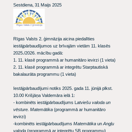
Sestdiena, 31 Maijs 2025
Rīgas Valsts 2. ģimnāzija aicina piedalīties
iestājpārbaudījumos uz brīvajām vietām 11. klasēs
2025./2026. mācību gadā:
1. 11. klasē programmā ar humanitāro ievirzi (1 vieta)
2. 11. klasē programmā ar integrētu Starptautiskā
bakalaurāta programmu (1 vieta)
Iestājpārbaudījumi notiks 2025. gada
11. jūnijā plkst.
10.00
Krišjāņa Valdemāra ielā 1:
- kombinēts iestājpārbaudījums L
atviešu valoda un
vēsture. Matemātika
(programmā ar humanitāro
ievirzi)
-kombinēts iestājpārbaudījums
Matemātika
un
Angļu
valoda
(programmā ar integrētu SB programmu)