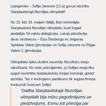
Lepojamies – Sofija Jansone (12.a) guvusi atzinību
Starptautiskajā filozofijas olimpiādē!
No 15. līdz 18. maijam Itālijā, Bari norisinājās
Starptautiskā filozofijas olimpiāde, kurā šogad
piedalījās 54 valstu delegācijas. Latviju pārstāvēja
divas skolnieces – Elza Šlosberga no Jelgavas
Spīdolas Valsts ģimnāzijas un Sofija Jansone no Rīgas
Valsts 2. ģimnāzijas.
Olimpiādes laikā skolēni sacentās filozofisku eseju
rakstīšanā. No sirds priecājamies, jo Sofijas eseja tika
augsti novērtēta starptautiskās žūrijas komisijā, gūstot
atzinību. Tas ir ievērojams panākums tik augsta līmeņa
konkursā! Sveicam Sofiju!
"Dalība Starptautiskajā filozofijas
olimpiādē bija milzu pagodinājums un
piedzīvojums. Esmu ļoti priecīga par