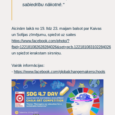
sabiedrību nākotnē."
Aicinām laikā no 19. līdz 23. maijam balsot par Kaivas
un Sofijas zīmējumu, spiežot uz saites
https://www.facebook.com/photo/?
fbid=122181082628284026&set=pcb.122181083102284026
un spiežot ierakstam sirsniņu.
Vairāk informācijas:
-
https://www.facebook.com/globalchangemakerschools