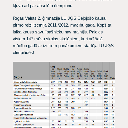
kļuva arī par absolūto čempionu.
Rīgas Valsts 2. ģimnāzija LU JĢS Ceļojošo kausu
pirmo reizi izcīnīja 2011./2012. mācību gadā. Kopš tā
laika kauss savu īpašnieku nav mainījis. Paldies
visiem 147 mūsu skolas skolēniem, kuri arī šajā
mācību gadā ar izciliem panākumiem startēja LU JĢS
olimpiādēs!