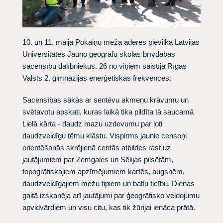
10. un 11. maijā Pokaiņu meža āderes pievilka Latvijas
Universitātes Jauno ģeogrāfu skolas brīvdabas
sacensību dalībniekus. 26 no viņiem saistīja Rīgas
Valsts 2. ģimnāzijas enerģētiskās frekvences.
Sacensības sākās ar sentēvu akmeņu krāvumu un
svētavotu apskati, kuras laikā tika pildīta tā saucamā
Lielā kārta - daudz mazu uzdevumu par ļoti
daudzveidīgu tēmu klāstu. Vispirms jaunie censoņi
orientēšanās skrējienā centās atbildes rast uz
jautājumiem par Zemgales un Sēlijas pilsētām,
topogrāfiskajiem apzīmējumiem kartēs, augsnēm,
daudzveidīgajiem mežu tipiem un baltu ticību. Dienas
gaitā izskanēja arī jautājumi par ģeogrāfisko veidojumu
apvidvārdiem un visu citu, kas tik žūrijai ienāca prātā.