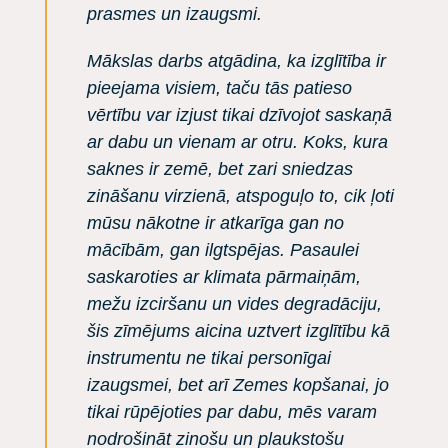
prasmes un izaugsmi.
Mākslas darbs atgādina, ka izglītība ir
pieejama visiem, taču tās patieso
vērtību var izjust tikai dzīvojot saskaņā
ar dabu un vienam ar otru. Koks, kura
saknes ir zemē, bet zari sniedzas
zināšanu virzienā, atspoguļo to, cik ļoti
mūsu nākotne ir atkarīga gan no
mācībām, gan ilgtspējas. Pasaulei
saskaroties ar klimata pārmaiņām,
mežu izciršanu un vides degradāciju,
šis zīmējums aicina uztvert izglītību kā
instrumentu ne tikai personīgai
izaugsmei, bet arī Zemes kopšanai, jo
tikai rūpējoties par dabu, mēs varam
nodrošināt zinošu un plaukstošu