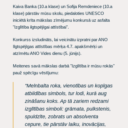
Kaiva Banka (10.a klase) un Sofija Remdeniece (10.a
klase) pārstāv mūsu skolu, piedaloties UNESCO
iniciētā krīta mākslas zīmējumu konkursā uz asfalta
"Izglītība ilgtspējīgai attīstībai".
Konkurss izsludināts, lai veicinātu izpratni par ANO
Ilgtspējīgas attīstības mērķa 4.7. apakšmērķi un
atzīmētu ANO Vides dienu (5. jūnijs).
Meitenes savā mākslas darbā "Izglītība ir mūsu rokās"
pauž spēcīgu vēstījumu:
"Melnbalta roka, vienotības un kopīgas
atbildības simbols, tur lodi, kurā aug
zināšanu koks. Ap tā zariem redzami
izglītības simboli: grāmata, pulkstenis,
spuldzīte, zobrats un absolventa
cepure, tie pārstāv laiku, inovācijas,