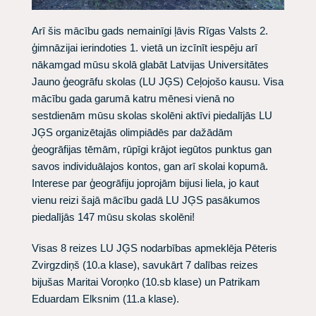
Arī šis mācību gads nemainīgi ļāvis Rīgas Valsts 2.
ģimnāzijai ierindoties 1. vietā un izcīnīt iespēju arī
nākamgad mūsu skolā glabāt Latvijas Universitātes
Jauno ģeogrāfu skolas (LU JĢS) Ceļojošo kausu. Visa
mācību gada garumā katru mēnesi vienā no
sestdienām mūsu skolas skolēni aktīvi piedalījās LU
JĢS organizētajās olimpiādēs par dažādām
ģeogrāfijas tēmām, rūpīgi krājot iegūtos punktus gan
savos individuālajos kontos, gan arī skolai kopumā.
Interese par ģeogrāfiju joprojām bijusi liela, jo kaut
vienu reizi šajā mācību gadā LU JĢS pasākumos
piedalījās 147 mūsu skolas skolēni!
Visas 8 reizes LU JĢS nodarbības apmeklēja Pēteris
Zvirgzdiņš (10.a klase), savukārt 7 dalības reizes
bijušas Maritai Voroņko (10.sb klase) un Patrikam
Eduardam Elksnim (11.a klase).