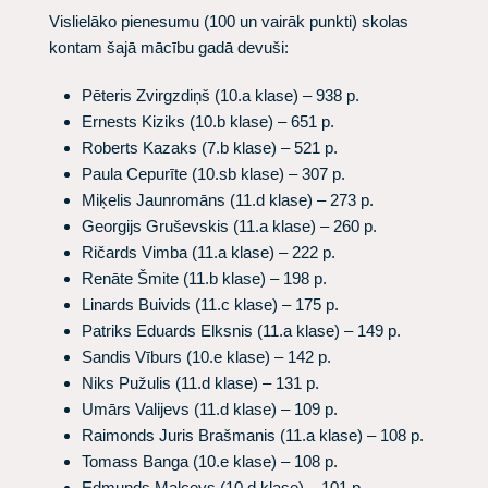
Vislielāko pienesumu (100 un vairāk punkti) skolas
kontam šajā mācību gadā devuši:
Pēteris Zvirgzdiņš (10.a klase) – 938 p.
Ernests Kiziks (10.b klase) – 651 p.
Roberts Kazaks (7.b klase) – 521 p.
Paula Cepurīte (10.sb klase) – 307 p.
Miķelis Jaunromāns (11.d klase) – 273 p.
Georgijs Gruševskis (11.a klase) – 260 p.
Ričards Vimba (11.a klase) – 222 p.
Renāte Šmite (11.b klase) – 198 p.
Linards Buivids (11.c klase) – 175 p.
Patriks Eduards Elksnis (11.a klase) – 149 p.
Sandis Vīburs (10.e klase) – 142 p.
Niks Pužulis (11.d klase) – 131 p.
Umārs Valijevs (11.d klase) – 109 p.
Raimonds Juris Brašmanis (11.a klase) – 108 p.
Tomass Banga (10.e klase) – 108 p.
Edmunds Maļcevs (10.d klase) – 101 p.