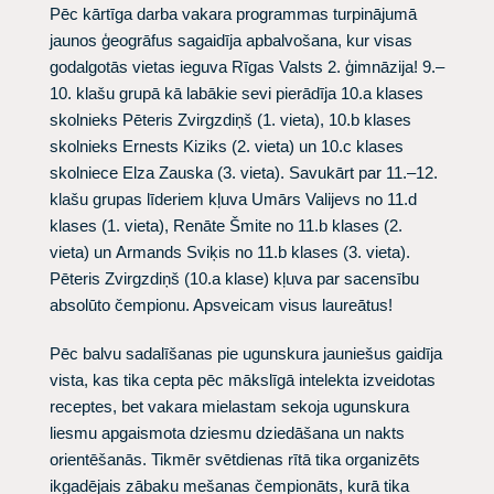
Pēc kārtīga darba vakara programmas turpinājumā
jaunos ģeogrāfus sagaidīja apbalvošana, kur visas
godalgotās vietas ieguva Rīgas Valsts 2. ģimnāzija! 9.–
10. klašu grupā kā labākie sevi pierādīja 10.a klases
skolnieks
Pēteris Zvirgzdiņš
(1. vieta), 10.b klases
skolnieks
Ernests Kiziks
(2. vieta) un 10.c klases
skolniece
Elza Zauska
(3. vieta). Savukārt par 11.–12.
klašu grupas līderiem kļuva
Umārs Valijevs
no 11.d
klases (1. vieta),
Renāte Šmite
no 11.b klases (2.
vieta) un
Armands Sviķis
no 11.b klases (3. vieta).
Pēteris Zvirgzdiņš (10.a klase) kļuva par sacensību
absolūto čempionu. Apsveicam visus laureātus!
Pēc balvu sadalīšanas pie ugunskura jauniešus gaidīja
vista, kas tika cepta pēc mākslīgā intelekta izveidotas
receptes, bet vakara mielastam sekoja ugunskura
liesmu apgaismota dziesmu dziedāšana un nakts
orientēšanās. Tikmēr svētdienas rītā tika organizēts
ikgadējais zābaku mešanas čempionāts, kurā tika