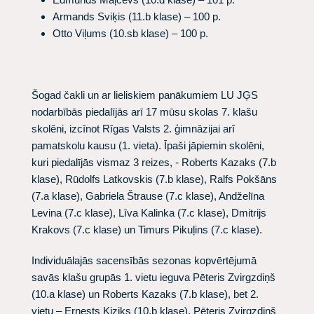
Armands Sviķis (11.b klase) – 100 p.
Otto Viļums (10.sb klase) – 100 p.
Šogad čakli un ar lieliskiem panākumiem LU JĢS
nodarbībās piedalījās arī 17 mūsu skolas 7. klašu
skolēni, izcīnot Rīgas Valsts 2. ģimnāzijai arī
pamatskolu kausu (1. vieta). Īpaši jāpiemin skolēni,
kuri piedalījās vismaz 3 reizes, - Roberts Kazaks (7.b
klase), Rūdolfs Latkovskis (7.b klase), Ralfs Pokšāns
(7.a klase), Gabriela Štrause (7.c klase), Andželīna
Levina (7.c klase), Līva Kalinka (7.c klase), Dmitrijs
Krakovs (7.c klase) un Timurs Pikuļins (7.c klase).
Individuālajās sacensībās sezonas kopvērtējumā
savās klašu grupās 1. vietu ieguva Pēteris Zvirgzdiņš
(10.a klase) un Roberts Kazaks (7.b klase), bet 2.
vietu – Ernests Kiziks (10.b klase). Pēteris Zvirgzdiņš