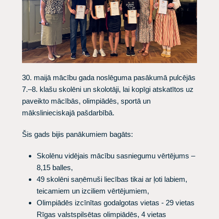
30. maijā mācību gada noslēguma pasākumā pulcējās
7.–8. klašu skolēni un skolotāji, lai kopīgi atskatītos uz
paveikto mācībās, olimpiādēs, sportā un
mākslinieciskajā pašdarbībā.
Šis gads bijis panākumiem bagāts:
Skolēnu vidējais mācību sasniegumu vērtējums –
8,15 balles,
49 skolēni saņēmuši liecības tikai ar ļoti labiem,
teicamiem un izciliem vērtējumiem,
Olimpiādēs izcīnītas godalgotas vietas - 29 vietas
Rīgas valstspilsētas olimpiādēs, 4 vietas