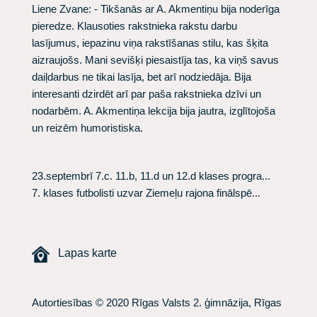
Liene Zvane
: - Tikšanās ar A. Akmentiņu bija noderīga
pieredze. Klausoties rakstnieka rakstu darbu
lasījumus, iepazinu viņa rakstīšanas stilu, kas šķita
aizraujošs. Mani sevišķi piesaistīja tas, ka viņš savus
daiļdarbus ne tikai lasīja, bet arī nodziedāja. Bija
interesanti dzirdēt arī par paša rakstnieka dzīvi un
nodarbēm. A. Akmentiņa lekcija bija jautra, izglītojoša
un reizēm humoristiska.
23.septembrī 7.c. 11.b, 11.d un 12.d klases progra...
7. klases futbolisti uzvar Ziemeļu rajona finālspē...
Lapas karte
Autortiesības © 2020 Rīgas Valsts 2. ģimnāzija, Rīgas