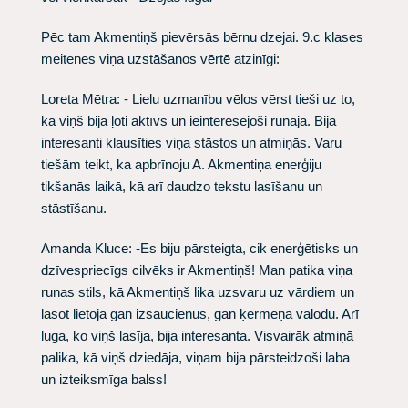
Pēc tam Akmentiņš pievērsās bērnu dzejai. 9.c klases
meitenes viņa uzstāšanos vērtē atzinīgi:
Loreta Mētra
: - Lielu uzmanību vēlos vērst tieši uz to,
ka viņš bija ļoti aktīvs un ieinteresējoši runāja. Bija
interesanti klausīties viņa stāstos un atmiņās. Varu
tiešām teikt, ka apbrīnoju A. Akmentiņa enerģiju
tikšanās laikā, kā arī daudzo tekstu lasīšanu un
stāstīšanu.
Amanda Kluce
: -Es biju pārsteigta, cik enerģētisks un
dzīvespriecīgs cilvēks ir Akmentiņš! Man patika viņa
runas stils, kā Akmentiņš lika uzsvaru uz vārdiem un
lasot lietoja gan izsaucienus, gan ķermeņa valodu. Arī
luga, ko viņš lasīja, bija interesanta. Visvairāk atmiņā
palika, kā viņš dziedāja, viņam bija pārsteidzoši laba
un izteiksmīga balss!