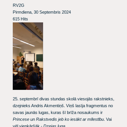
RV2G
Pirmdiena, 30 Septembris 2024
615 Hits
25. septembrī divas stundas skolā viesojās rakstnieks,
dzejnieks Andris Akmentiņš. Viņš lasīja fragmentus no
savas jaunās lugas, kuras šī brīža nosaukums ir
Princese un Rakstvedis jeb ko iesākt ar mīlestību
. Vai
vēl vienkāršāk ‑
Dzejas luga.