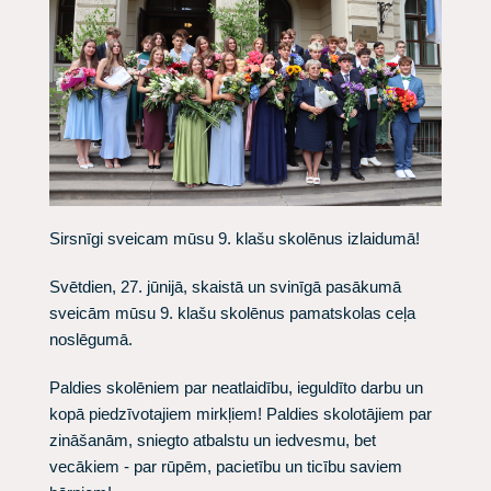
​Sirsnīgi sveicam mūsu 9. klašu skolēnus izlaidumā!
Svētdien, 27. jūnijā, skaistā un svinīgā pasākumā
sveicām mūsu 9. klašu skolēnus pamatskolas ceļa
noslēgumā.
Paldies skolēniem par neatlaidību, ieguldīto darbu un
kopā piedzīvotajiem mirkļiem! Paldies skolotājiem par
zināšanām, sniegto atbalstu un iedvesmu, bet
vecākiem - par rūpēm, pacietību un ticību saviem