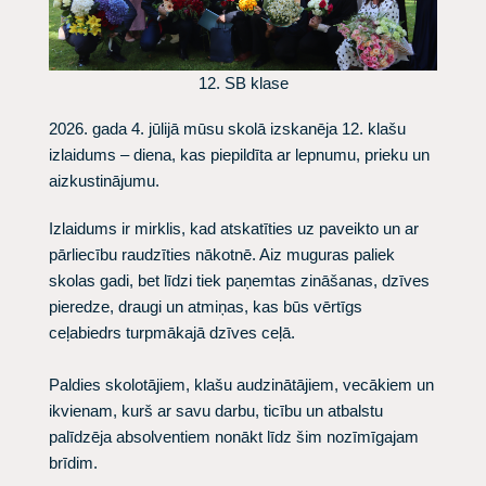
12. SB klase
​2026. gada
4. jūlijā mūsu skolā izskanēja 12. klašu
izlaidums – diena, kas piepildīta ar lepnumu, prieku un
aizkustinājumu.
Izlaidums ir mirklis, kad atskatīties uz paveikto un ar
pārliecību raudzīties nākotnē. Aiz muguras paliek
skolas gadi, bet līdzi tiek paņemtas zināšanas, dzīves
pieredze, draugi un atmiņas, kas būs vērtīgs
ceļabiedrs turpmākajā dzīves ceļā.
Paldies skolotājiem, klašu audzinātājiem, vecākiem un
ikvienam, kurš ar savu darbu, ticību un atbalstu
palīdzēja absolventiem nonākt līdz šim nozīmīgajam
brīdim.