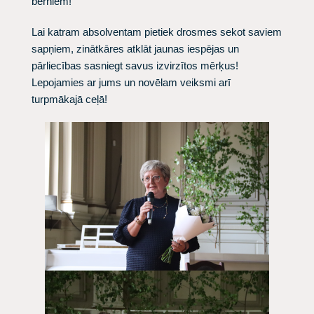
bērniem!
Lai katram absolventam pietiek drosmes sekot saviem
sapņiem, zinātkāres atklāt jaunas iespējas un
pārliecības sasniegt savus izvirzītos mērķus!
Lepojamies ar jums un novēlam veiksmi arī
turpmākajā ceļā!