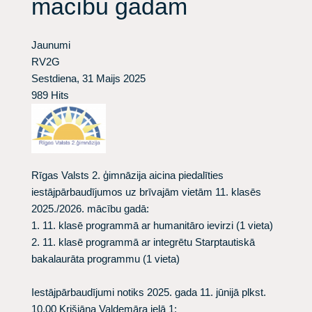
mācību gadam
Jaunumi
RV2G
Sestdiena, 31 Maijs 2025
989 Hits
Rīgas Valsts 2. ģimnāzija aicina piedalīties
iestājpārbaudījumos uz brīvajām vietām 11. klasēs
2025./2026. mācību gadā:
1. 11. klasē programmā ar humanitāro ievirzi (1 vieta)
2. 11. klasē programmā ar integrētu Starptautiskā
bakalaurāta programmu (1 vieta)
Iestājpārbaudījumi notiks 2025. gada
11. jūnijā plkst.
10.00
Krišjāņa Valdemāra ielā 1: