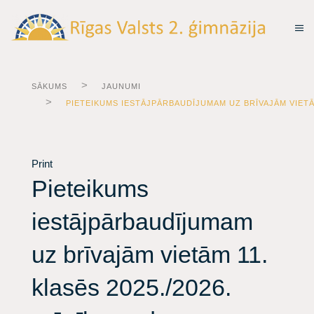
SĀKUMS
JAUNUMI
PIETEIKUMS IESTĀJPĀRBAUDĪJUMAM UZ BRĪVAJĀM VIETĀM
Print
Pieteikums
iestājpārbaudījumam
uz brīvajām vietām 11.
klasēs 2025./2026.