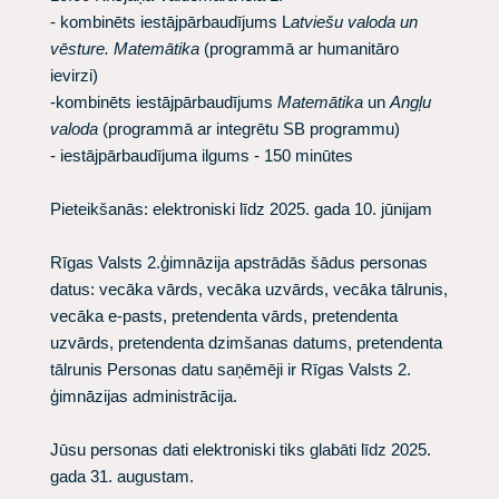
- kombinēts iestājpārbaudījums L
atviešu valoda un
vēsture. Matemātika
(programmā ar humanitāro
ievirzi)
-kombinēts iestājpārbaudījums
Matemātika
un
Angļu
valoda
(programmā ar integrētu SB programmu)
- iestājpārbaudījuma ilgums - 150 minūtes
Pieteikšanās: elektroniski līdz 2025. gada 10. jūnijam
Rīgas Valsts 2.ģimnāzija apstrādās šādus personas
datus: vecāka vārds, vecāka uzvārds, vecāka tālrunis,
vecāka e-pasts, pretendenta vārds, pretendenta
uzvārds, pretendenta dzimšanas datums, pretendenta
tālrunis Personas datu saņēmēji ir Rīgas Valsts 2.
ģimnāzijas administrācija.
Jūsu personas dati elektroniski tiks glabāti līdz 2025.
gada 31. augustam.