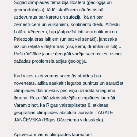
Šogad olimpiādes tēma bija litosfēra (ģeoloģija un
ģeomorfoloģija), tādēļ skolēniem nācās risināt
uzdevumus par karstu un sufoziju, kā arī par
zemestrīcēm un vulkāniem, kontinentu dreifu, Alfrēdu
Lotāru Vēgeneru, bija jāatpazīst ļoti seni notikumi no
Paleozoja ēras laikiem (un pat vēl senāki), jānosaka
ieži un reljefa vidējformas (osi, kēmi, drumlini un citi)...
Paši rūdītākie jaunie ģeogrāfi varēja sacensties, risinot
dažādas problēmsituācijas ģeoloģijā.
Kad visos uzdevumos sniegtās atbildes bija
novērtētas, atlika saskaitīt iegūtos punktus un saranžēt
olimpiādes dalībniekus pēc viņu uzrādītā snieguma
līmeņa. Rezultātā izkristalizējās olimpiādes laureāti.
Varam ziņot, ka
Rīgas valstspilsētas 8. atklātās
ģeogrāfijas olimpiādes absolūtā laureāte ir AGATE
JANČEVSKA (Rīgas Dārzciema vidusskola).
Apsveicam visus olimpiādes laureātus!