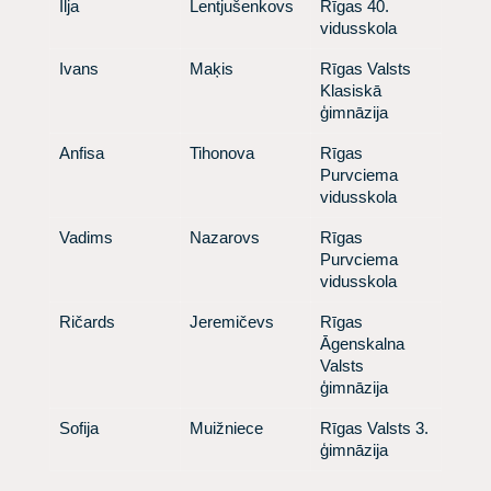
​Ilja
​Lentjušenkovs
​ Rīgas 40.
vidusskola
​Ivans
​Maķis
​ Rīgas Valsts
Klasiskā
ģimnāzija
​Anfisa
​Tihonova
​ Rīgas
Purvciema
vidusskola
​Vadims
​Nazarovs
​ Rīgas
Purvciema
vidusskola
​Ričards
​Jeremičevs
​ Rīgas
Āgenskalna
Valsts
ģimnāzija
​Sofija
​Muižniece
​ Rīgas Valsts 3.
ģimnāzija