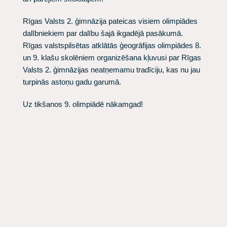
Rīgas Valsts 2. ģimnāzija pateicas visiem olimpiādes
dalībniekiem par dalību šajā ikgadējā pasākumā.
Rīgas valstspilsētas atklātās ģeogrāfijas olimpiādes 8.
un 9. klašu skolēniem organizēšana kļuvusi par Rīgas
Valsts 2. ģimnāzijas neatņemamu tradīciju, kas nu jau
turpinās astoņu gadu garumā.
Uz tikšanos 9. olimpiādē nākamgad!