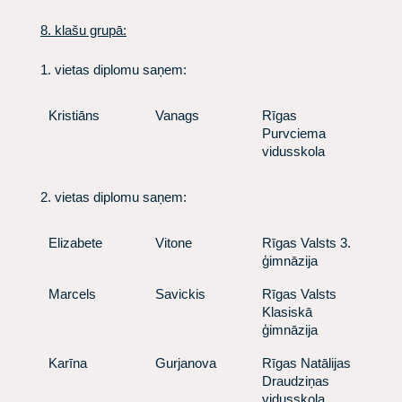
​8. klašu grupā
:
1. vietas diplomu saņem:
​Kristiāns
​Vanags
​Rīgas
Purvciema
vidusskola
2. vietas diplomu saņem:
​Elizabete
​ Vitone
​ Rīgas Valsts 3.
ģimnāzija
​Marcels
​ Savickis
​ Rīgas Valsts
Klasiskā
ģimnāzija
​Karīna
​ Gurjanova
​ Rīgas Natālijas
Draudziņas
vidusskola