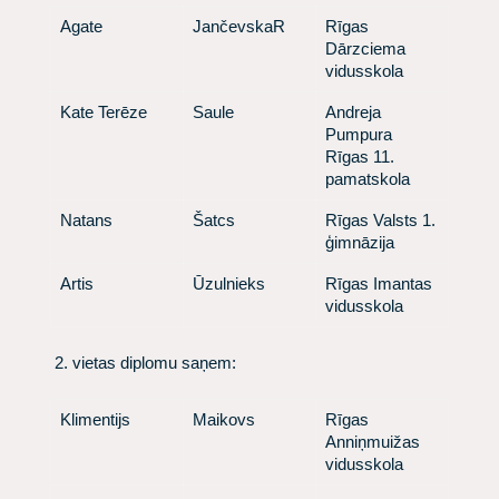
​Agate
​JančevskaR
​Rīgas
Dārzciema
vidusskola
​Kate Terēze
​Saule
​Andreja
Pumpura
Rīgas 11.
pamatskola
​Natans
​Šatcs
​Rīgas Valsts 1.
ģimnāzija
​Artis
​Ūzulnieks
​Rīgas Imantas
vidusskola
​ 2. vietas diplomu saņem:
​ Klimentijs
​Maikovs
​ Rīgas
Anniņmuižas
vidusskola