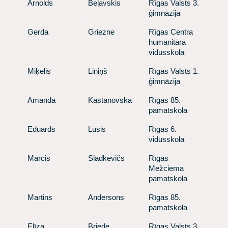
​Arnolds
​Beļavskis
​ Rīgas Valsts 3.
ģimnāzija
​Gerda
​Griezne
​ Rīgas Centra
humanitārā
vidusskola
​Miķelis
​Liniņš
​ Rīgas Valsts 1.
ģimnāzija
​Amanda
​Kastanovska
​ Rīgas 85.
pamatskola
​Eduards
​Lūsis
​ Rīgas 6.
vidusskola
​Mārcis
​Sladkevičs
​ Rīgas
Mežciema
pamatskola
​Martins
​Andersons
​ Rīgas 85.
pamatskola
​Elīza
​Briede
​ Rīgas Valsts 3.