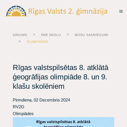
SĀKUMS
PAR SKOLU
MŪSU SASNIEGUMI
OLIMPIĀDES
Rīgas valstspilsētas 8. atklātā
ģeogrāfijas olimpiāde 8. un 9.
klašu skolēniem
Pirmdiena, 02 Decembris 2024
RV2G
Olimpiādes