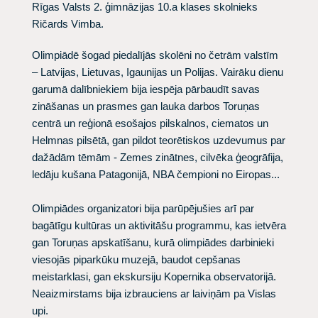
Rīgas Valsts 2. ģimnāzijas 10.a klases skolnieks
Ričards Vimba.
Olimpiādē šogad piedalījās skolēni no četrām valstīm
– Latvijas, Lietuvas, Igaunijas un Polijas. Vairāku dienu
garumā dalībniekiem bija iespēja pārbaudīt savas
zināšanas un prasmes gan lauka darbos Toruņas
centrā un reģionā esošajos pilskalnos, ciematos un
Helmnas pilsētā, gan pildot teorētiskos uzdevumus par
dažādām tēmām - Zemes zinātnes, cilvēka ģeogrāfija,
ledāju kušana Patagonijā, NBA čempioni no Eiropas...
Olimpiādes organizatori bija parūpējušies arī par
bagātīgu kultūras un aktivitāšu programmu, kas ietvēra
gan Toruņas apskatīšanu, kurā olimpiādes darbinieki
viesojās piparkūku muzejā, baudot cepšanas
meistarklasi, gan ekskursiju Kopernika observatorijā.
Neaizmirstams bija izbrauciens ar laiviņām pa Vislas
upi.