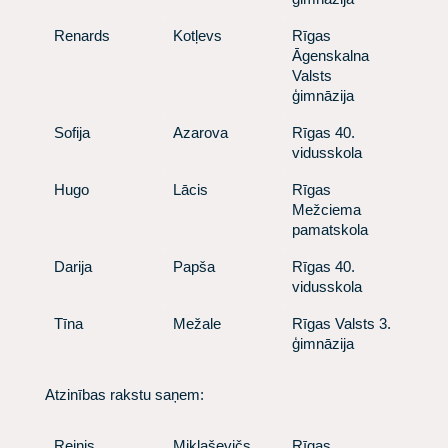
​Renards
​ Kotļevs
​ Rīgas
Āgenskalna
Valsts
ģimnāzija
​Sofija
​Azarova
​ Rīgas 40.
vidusskola
​Hugo
​Lācis
​ Rīgas
Mežciema
pamatskola
​Darija
​Papša
​ Rīgas 40.
vidusskola
​Tīna
​Mežale
​ Rīgas Valsts 3.
ģimnāzija
​Atzinības rakstu saņem:
​Reinis
​Miklaševičs
​Rīgas