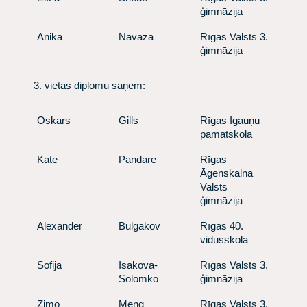
ģimnāzija
​Anika
​Navaza
​ Rīgas Valsts 3.
ģimnāzija
​ 3. vietas diplomu saņem:
​Oskars
​Gills
​ Rīgas Igauņu
pamatskola
​Kate
​Pandare
​ Rīgas
Āgenskalna
Valsts
ģimnāzija
​Alexander
​ Bulgakov
​ Rīgas 40.
vidusskola
​Sofija
​ Isakova-
​ Rīgas Valsts 3.
Solomko
ģimnāzija
​Zimo
​ Meng
​ Rīgas Valsts 3.