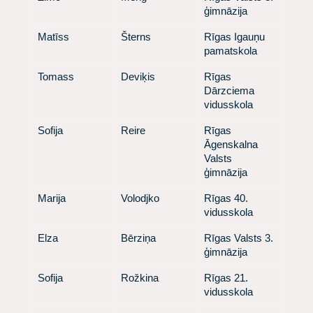
ģimnāzija
​Matīss
​ Šterns
​ Rīgas Igauņu
pamatskola
​Tomass
​ Deviķis
​ Rīgas
Dārzciema
vidusskola
​Sofija
​ Reire
​ Rīgas
Āgenskalna
Valsts
ģimnāzija
​Marija
​ Volodjko
​ Rīgas 40.
vidusskola
​Elza
​ Bērziņa
​ Rīgas Valsts 3.
ģimnāzija
​Sofija
​ Rožkina
​ Rīgas 21.
vidusskola