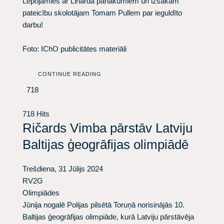
Lepojamies ar Linarda panākumiem un izsakām
pateicību skolotājam Tomam Pullem par ieguldīto
darbu!
Foto: IChO publicitātes materiāli
CONTINUE READING
718
718 Hits
Ričards Vimba pārstāv Latviju
Baltijas ģeogrāfijas olimpiādē
Trešdiena, 31 Jūlijs 2024
RV2G
Olimpiādes
Jūnija nogalē Polijas pilsētā Toruņā norisinājās 10.
Baltijas ģeogrāfijas olimpiāde, kurā Latviju pārstāvēja