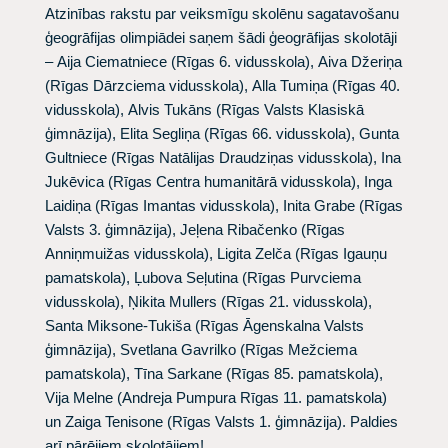
Atzinības rakstu par veiksmīgu skolēnu sagatavošanu
ģeogrāfijas olimpiādei saņem šādi ģeogrāfijas skolotāji
–
Aija Ciematniece
(Rīgas 6. vidusskola),
Aiva Džeriņa
(Rīgas Dārzciema vidusskola),
Alla Tumiņa
(Rīgas 40.
vidusskola),
Alvis Tukāns
(Rīgas Valsts Klasiskā
ģimnāzija),
Elita Segliņa
(Rīgas 66. vidusskola),
Gunta
Gultniece
(Rīgas Natālijas Draudziņas vidusskola),
Ina
Jukēvica
(Rīgas Centra humanitārā vidusskola),
Inga
Laidiņa
(Rīgas Imantas vidusskola),
Inita Grabe
(Rīgas
Valsts 3. ģimnāzija),
Jeļena Ribačenko
(Rīgas
Anniņmuižas vidusskola),
Ligita Zelča
(Rīgas Igauņu
pamatskola),
Ļubova Seļutina
(Rīgas Purvciema
vidusskola),
Ņikita Mullers
(Rīgas 21. vidusskola),
Santa Miksone-Tukiša
(Rīgas Āgenskalna Valsts
ģimnāzija),
Svetlana Gavrilko
(Rīgas Mežciema
pamatskola),
Tīna Sarkane
(Rīgas 85. pamatskola),
Vija Melne
(Andreja Pumpura Rīgas 11. pamatskola)
un
Zaiga Tenisone
(Rīgas Valsts 1. ģimnāzija). Paldies
arī pārējiem skolotājiem!