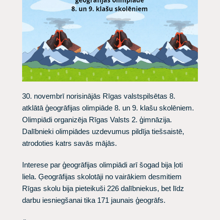
30. novembrī norisinājās Rīgas valstspilsētas 8.
atklātā ģeogrāfijas olimpiāde 8. un 9. klašu skolēniem.
Olimpiādi organizēja Rīgas Valsts 2. ģimnāzija.
Dalībnieki olimpiādes uzdevumus pildīja tiešsaistē,
atrodoties katrs savās mājās.
Interese par ģeogrāfijas olimpiādi arī šogad bija ļoti
liela. Ģeogrāfijas skolotāji no vairākiem desmitiem
Rīgas skolu bija pieteikuši 226 dalībniekus, bet līdz
darbu iesniegšanai tika 171 jaunais ģeogrāfs.