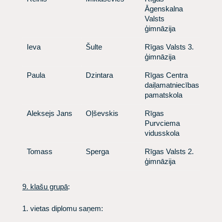
Āgenskalna
Valsts
ģimnāzija
​Ieva
​Šulte
​Rīgas Valsts 3.
ģimnāzija
​Paula
​Dzintara
​Rīgas Centra
daiļamatniecības
pamatskola
​Aleksejs Jans
​Oļševskis
​Rīgas
Purvciema
vidusskola
​Tomass
​Sperga
​Rīgas Valsts 2.
ģimnāzija
9. klašu grupā
:
1. vietas diplomu saņem: