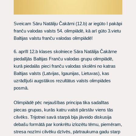
Sveicam Sāru Natāliju Čakārni (12.b) ar iegūto I pakāpi
franču valodas valsts 54. olimpiādē, kā arī gūto 3.vietu
Baltijas valstu franču valodas olimpiādē!
6. aprīlī 12.b klases skolniece Sāra Natālija Čakārne
piedalījās Baltijas Franču valodas grupu olimpiādē,
kurā piedalās pieci franču valodas skolēni no katras
Baltijas valsts (Latvijas, Igaunijas, Lietuvas), kas
uzrādījuši augstākos rezultātus valsts olimpiādes
posmā.
Olimpiādē pēc nejaušības principa tika sadalītas
piecas grupas, kurās katru valsti pārstāv viens tās
cilvēks. Trijotnei savā starpā bija jāveido diskusija
debašu formātā par konkrētu izlozētu tēmu, piemēram,
stresa nozīmi cilvēku dzīvēs, pārtraukuma gadu starp