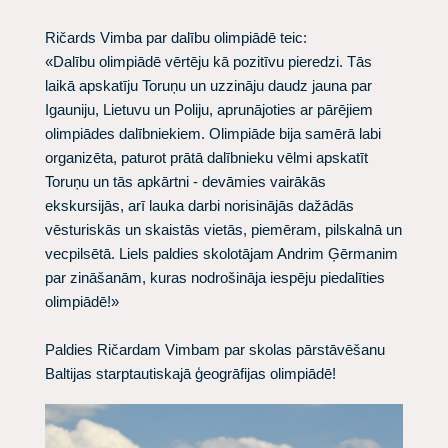
Ričards Vimba par dalību olimpiādē teic:
«Dalību olimpiādē vērtēju kā pozitīvu pieredzi. Tās
laikā apskatīju Toruņu un uzzināju daudz jauna par
Igauniju, Lietuvu un Poliju, aprunājoties ar pārējiem
olimpiādes dalībniekiem. Olimpiāde bija samērā labi
organizēta, paturot prātā dalībnieku vēlmi apskatīt
Toruņu un tās apkārtni - devāmies vairākās
ekskursijās, arī lauka darbi norisinājās dažādās
vēsturiskās un skaistās vietās, piemēram, pilskalnā un
vecpilsētā. Liels paldies skolotājam Andrim Ģērmanim
par zināšanām, kuras nodrošināja iespēju piedalīties
olimpiādē!»
Paldies Ričardam Vimbam par skolas pārstāvēšanu
Baltijas starptautiskajā ģeogrāfijas olimpiādē!