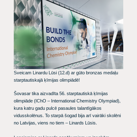
Sveicam Linardu Lūsi (12.d) ar gūto bronzas medaļu
starptautiskajā ķīmijas olimpiādē!
Šovasar tika aizvadīta 56. starptautiskā ķīmijas
olimpiāde (IChO – International Chemistry Olympiad),
kura katru gadu pulcē pasaules talantīgākos
vidusskolēnus. To starpā šogad bija arī vairāki skolēni
no Latvijas, viens no tiem – Linards Lūsis.