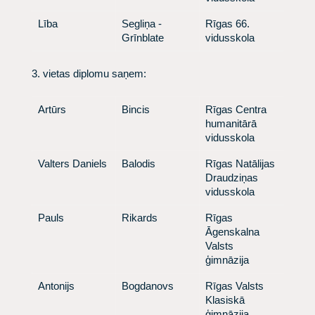
​Lība
​ Segliņa -
​ Rīgas 66.
Grīnblate
vidusskola
3. vietas diplomu saņem:
​Artūrs
​Bincis
​ Rīgas Centra
humanitārā
vidusskola
​Valters Daniels
​Balodis
​ Rīgas Natālijas
Draudziņas
vidusskola
​Pauls
​Rikards
​ Rīgas
Āgenskalna
Valsts
ģimnāzija
​Antonijs
​ Bogdanovs
​ Rīgas Valsts
Klasiskā
ģimnāzija