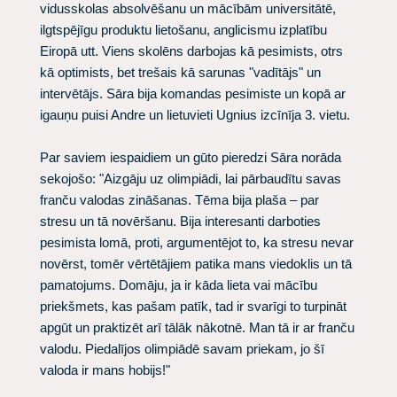
vidusskolas absolvēšanu un mācībām universitātē,
ilgtspējīgu produktu lietošanu, anglicismu izplatību
Eiropā utt. Viens skolēns darbojas kā pesimists, otrs
kā optimists, bet trešais kā sarunas "vadītājs" un
intervētājs. Sāra bija komandas pesimiste un kopā ar
igauņu puisi Andre un lietuvieti Ugnius izcīnīja 3. vietu.
Par saviem iespaidiem un gūto pieredzi Sāra norāda
sekojošo: "Aizgāju uz olimpiādi, lai pārbaudītu savas
franču valodas zināšanas. Tēma bija plaša – par
stresu un tā novēršanu. Bija interesanti darboties
pesimista lomā, proti, argumentējot to, ka stresu nevar
novērst, tomēr vērtētājiem patika mans viedoklis un tā
pamatojums. Domāju, ja ir kāda lieta vai mācību
priekšmets, kas pašam patīk, tad ir svarīgi to turpināt
apgūt un praktizēt arī tālāk nākotnē. Man tā ir ar franču
valodu. Piedalījos olimpiādē savam priekam, jo šī
valoda ir mans hobijs!"