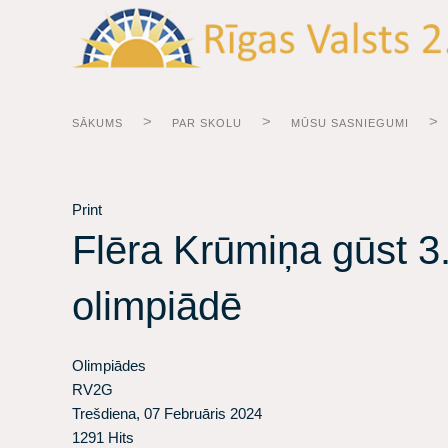
SĀKUMS
PAR SKOLU
MŪSU SASNIEGUMI
Print
Flēra Krūmiņa gūst 3. 
olimpiādē
Olimpiādes
RV2G
Trešdiena, 07 Februāris 2024
1291 Hits