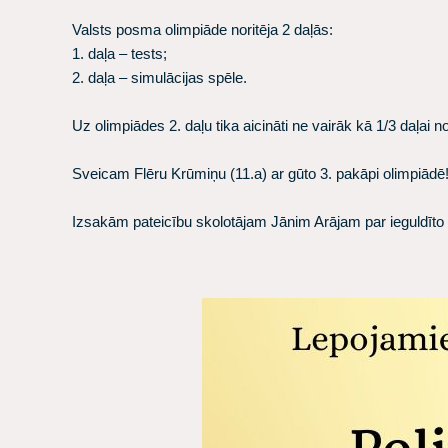
Valsts posma olimpiāde noritēja 2 daļās:
1. daļa – tests;
2. daļa – simulācijas spēle.
Uz olimpiādes 2. daļu tika aicināti ne vairāk kā 1/3 daļa
Sveicam Flēru Krūmiņu (11.a) ar gūto 3. pakāpi olimpiādē
Izsakām pateicību skolotājam Jānim Arājam par ieguldīt