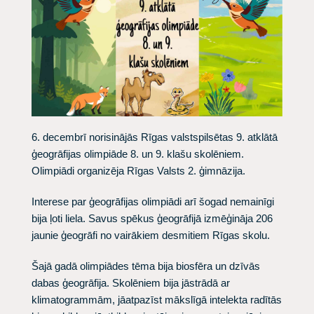
6. decembrī norisinājās Rīgas valstspilsētas 9. atklātā
ģeogrāfijas olimpiāde 8. un 9. klašu skolēniem.
Olimpiādi organizēja Rīgas Valsts 2. ģimnāzija.
Interese par ģeogrāfijas olimpiādi arī šogad nemainīgi
bija ļoti liela. Savus spēkus ģeogrāfijā izmēģināja 206
jaunie ģeogrāfi no vairākiem desmitiem Rīgas skolu.
Šajā gadā olimpiādes tēma bija biosfēra un dzīvās
dabas ģeogrāfija. Skolēniem bija jāstrādā ar
klimatogrammām, jāatpazīst mākslīgā intelekta radītās