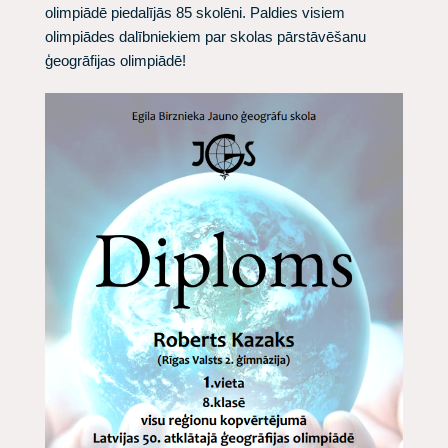
olimpiādē piedalījās 85 skolēni. Paldies visiem
olimpiādes dalībniekiem par skolas pārstāvēšanu
ģeogrāfijas olimpiādē!