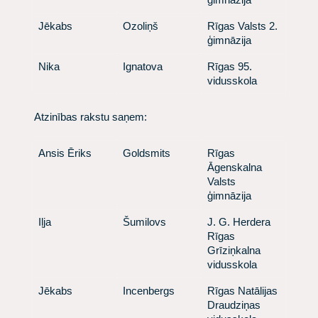
​ Jēkabs
​ Ozoliņš
​ Rīgas Valsts 2.
ģimnāzija
​ Nika
​ Ignatova
​ Rīgas 95.
vidusskola
​ Atzinības rakstu saņem:
​ Ansis Ēriks
​ Goldsmits
​ Rīgas
Āgenskalna
Valsts
ģimnāzija
​ Iļja
​ Šumilovs
​ J. G. Herdera
Rīgas
Grīziņkalna
vidusskola
​ Jēkabs
​ Incenbergs
​ Rīgas Natālijas
Draudziņas