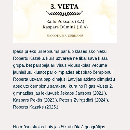
Īpašs prieks un lepnums par 8.b klases skolnieku
Robertu Kazaku, kurš uzvarēja ne tikai savā klašu
grupā, bet pārspēja arī visus vidusskolas vecuma
jauniešus, kļūstot par olimpiādes absolūto čempionu!
Roberta uzvara papildinājusi Latvijas atklāto olimpiāžu
absolūto čempionu sarakstu, kurā no Rīgas Valsts 2.
ģimnāzijas jau iekļuvuši: Jēkabs Jansons (2021.),
Kaspars Pekšs (2023.), Pēteris Zvirgzdiņš (2024.),
Roberts Kazaks (2025.).
No mūsu skolas Latvijas 50. atklātajā ģeogrāfijas