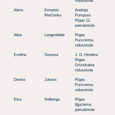
vidusskola
​ Alens
​ Ermanis-
​ Andreja
Marčenko
Pumpura
Rīgas 11.
pamatskola
​ Alise
​ Langenfelde
​ Rīgas
Purvciema
vidusskola
​ Evelina
​ Sovtusa
​ J. G. Herdera
Rīgas
Grīziņkalna
vidusskola
​ Deniss
​ Jukovs
​ Rīgas
Purvciema
vidusskola
​ Elza
​ Nolberga
​ Rīgas
Iļģuciema
pamatskola