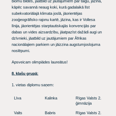
biomu bildes, jāatbild uz jautājumiem par taigu, jāzina,
kāpēc savannā neaug koki, kurā gadalaikā līst
subekvatoriālajā klimata joslā, jāorientējas
zooģeogrāfisko rajonu kartē, jāzina, kas ir Vollesa
līnija, jāorientējas starptautiskajās konvencijās par
dabas un vides aizsardzību, jāatpazīst dažādi augi un
dzīvnieki, jāatbild uz jautājumiem par Āfrikas
nacionālajiem parkiem un jāizzina augstumjoslojuma
noslēpumi.
Apsveicam olimpiādes laureātus!
8. klašu grupā
:
1. vietas diplomu saņem:
​Līva
​ Kalinka
​ Rīgas Valsts 2.
ģimnāzija
​Valts
​ Babris
​ Rīgas Valsts 2.