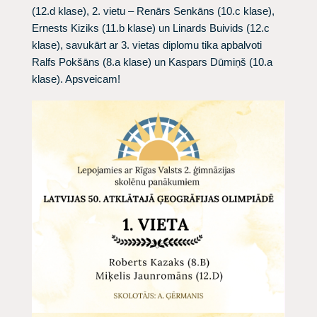
(12.d klase), 2. vietu – Renārs Senkāns (10.c klase),
Ernests Kiziks (11.b klase) un Linards Buivids (12.c
klase), savukārt ar 3. vietas diplomu tika apbalvoti
Ralfs Pokšāns (8.a klase) un Kaspars Dūmiņš (10.a
klase). Apsveicam!