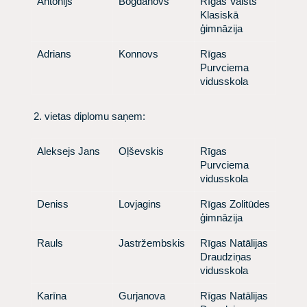
​ Antonijs
​ Bogdanovs
​ Rīgas Valsts
Klasiskā
ģimnāzija
​ Adrians
​ Konnovs
​ Rīgas
Purvciema
vidusskola
​ 2. vietas diplomu saņem:
​ Aleksejs Jans
​ Oļševskis
​ Rīgas
Purvciema
vidusskola
​Deniss
​ Lovjagins
​ Rīgas Zolitūdes
ģimnāzija
​Rauls
​ Jastržembskis
​ Rīgas Natālijas
Draudziņas
vidusskola
​Karīna
​ Gurjanova
​ Rīgas Natālijas