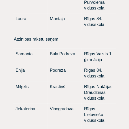
Purvciema
vidusskola
​Laura
​ Mantaja
​ Rīgas 84.
vidusskola
​ Atzinības rakstu saņem:
​Samanta
​ Bula Podreza
​ Rīgas Valsts 1.
ģimnāzija
​Enija
​ Podreza
​ Rīgas 84.
vidusskola
​Miķelis
​ Krastiņš
​ Rīgas Natālijas
Draudziņas
vidusskola
​Jekaterina
​ Vinogradova
​ Rīgas
Lietuviešu
vidusskola