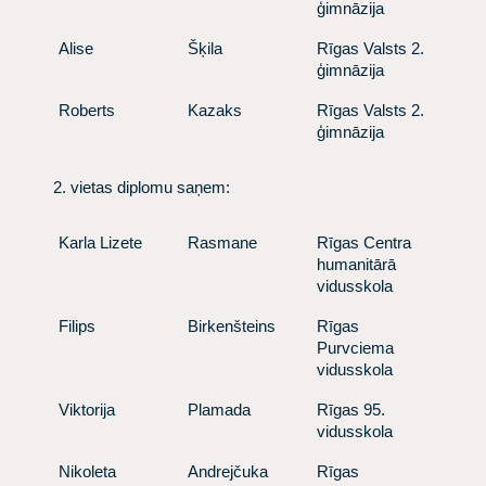
ģimnāzija
​ Alise
​ Šķila
​ Rīgas Valsts 2.
ģimnāzija
​ Roberts
​ Kazaks
​ Rīgas Valsts 2.
ģimnāzija
​ 2. vietas diplomu saņem:
​ Karla Lizete
​ Rasmane
​ Rīgas Centra
humanitārā
vidusskola
​ Filips
​ Birkenšteins
​ Rīgas
Purvciema
vidusskola
​ Viktorija
​ Plamada
​ Rīgas 95.
vidusskola
​ Nikoleta
​ Andrejčuka
​ Rīgas