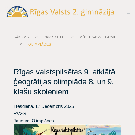
SĀKUMS
PAR SKOLU
MŪSU SASNIEGUMI
OLIMPIĀDES
Rīgas valstspilsētas 9. atklātā
ģeogrāfijas olimpiāde 8. un 9.
klašu skolēniem
Trešdiena, 17 Decembris 2025
RV2G
Jaunumi
Olimpiādes