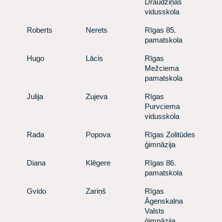
Draudziņas
vidusskola
​Roberts
​ Nerets
​ Rīgas 85.
pamatskola
​Hugo
​ Lācis
​ Rīgas
Mežciema
pamatskola
​Julija
​ Zujeva
​ Rīgas
Purvciema
vidusskola
​Rada
​ Popova
​ Rīgas Zolitūdes
ģimnāzija
​Diana
​ Klēgere
​ Rīgas 86.
pamatskola
​Gvido
​ Zariņš
​ Rīgas
Āgenskalna
Valsts
ģimnāzija