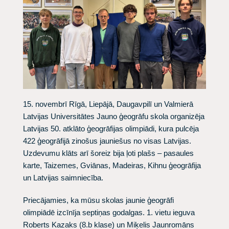
15. novembrī Rīgā, Liepājā, Daugavpilī un Valmierā
Latvijas Universitātes Jauno ģeogrāfu skola organizēja
Latvijas 50. atklāto ģeogrāfijas olimpiādi, kura pulcēja
422 ģeogrāfijā zinošus jauniešus no visas Latvijas.
Uzdevumu klāts arī šoreiz bija ļoti plašs – pasaules
karte, Taizemes, Gviānas, Madeiras, Kihnu ģeogrāfija
un Latvijas saimniecība.
Priecājamies, ka mūsu skolas jaunie ģeogrāfi
olimpiādē izcīnīja septiņas godalgas. 1. vietu ieguva
Roberts Kazaks (8.b klase) un Miķelis Jaunromāns