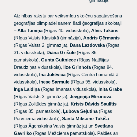
ģimnāzija
Atzinības rakstu par veiksmīgu skolēnu sagatavošanu
ģeogrāfijas olimpiādei saņem šādi ģeogrāfijas skolotāji
–
Alla Tumiņa
(Rīgas 40. vidusskola),
Alvis Tukāns
(Rīgas Valsts Klasiskā ģimnāzija),
Andris Ģērmanis
(Rīgas Valsts 2. ģimnāzija),
Dana Lazdovska
(Rīgas
31. vidusskola),
Diāna Grišule
(Rīgas 86.
pamatskola),
Gunta Gultniece
(Rīgas Natālijas
Draudziņas vidusskola),
Ilze Grīnhofa
(Rīgas 84.
vidusskola),
Ina Jukēvica
(Rīgas Centra humanitārā
vidusskola),
Inese Sarmule
(Rīgas 95. vidusskola),
Inga Laidiņa
(Rīgas Imantas vidusskola),
Inita Grabe
(Rīgas Valsts 3. ģimnāzija),
Jevgeņija Mironova
(Rīgas Zolitūdes ģimnāzija),
Krists Dāvids Saulītis
(Rīgas 85. pamatskola),
Ļubova Seļutina
(Rīgas
Purvciema vidusskola),
Santa Miksone-Tukiša
(Rīgas Āgenskalna Valsts ģimnāzija) un
Svetlana
Gavrilko
(Rīgas Mežciema pamatskola). Paldies arī