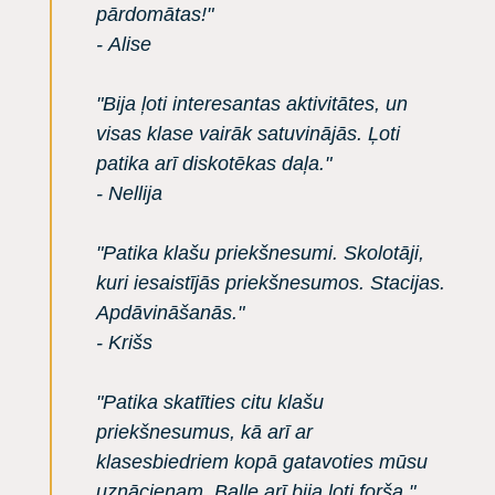
pārdomātas!"
- Alise
"Bija ļoti interesantas aktivitātes, un
visas klase vairāk satuvinājās. Ļoti
patika arī diskotēkas daļa."
- Nellija
"Patika klašu priekšnesumi. Skolotāji,
kuri iesaistījās priekšnesumos. Stacijas.
Apdāvināšanās."
- Krišs
"Patika skatīties citu klašu
priekšnesumus, kā arī ar
klasesbiedriem kopā gatavoties mūsu
uznācienam. Balle arī bija ļoti forša."