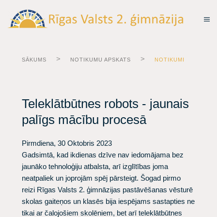
SĀKUMS
NOTIKUMU APSKATS
NOTIKUMI
Teleklātbūtnes robots - jaunais
palīgs mācību procesā
Pirmdiena, 30 Oktobris 2023
Gadsimtā, kad ikdienas dzīve nav iedomājama bez
jaunāko tehnoloģiju atbalsta, arī izglītības joma
neatpaliek un joprojām spēj pārsteigt. Šogad pirmo
reizi Rīgas Valsts 2. ģimnāzijas pastāvēšanas vēsturē
skolas gaiteņos un klasēs bija iespējams sastapties ne
tikai ar čalojošiem skolēniem, bet arī teleklātbūtnes