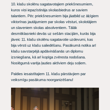
10. klašu skolēnu sagatavotajiem priekšnesumiem,
kuros viņi iepazīstināja skolasbiedrus ar saviem
talantiem. Pēc priekšnesumiem bija jāatbild uz āķīgiem
viktorīnas jautājumiem par skolas vēsturi, skolotājiem
un slaveniem skolas absolventiem. Tālāk
desmitklasnieki devās uz sešām stacijām, kurās bija
jāveic 11. klašu skolēnu sagatavotie uzdevumi, kas
bija vērsti uz klašu saliedēšanu. Pasākumā notika arī
klašu savstarpējā apdāvināšanās un diplomu
izsniegšana, kā arī kopīga zvēresta nodošana.
Noslēgumā varēja ļauties aktīviem deju soļiem.
​Paldies iesaistītajiem 11. klašu pārstāvjiem par
veiksmīgu pasākuma noorganizēšanu!