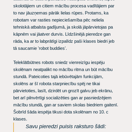
skolotājiem un citiem mācību procesa vadītājiem par
to nav jāuzņemas pārāk lielas rūpes. Protams, ka
robotam var rasties nepieciešamība pēc neliela
tehniskā atbalsta gadījumā, ja skolā jāpārvietojas pa
kāpnēm vai jāatver durvis. Līdzšinējā pieredze gan
rāda, ka ar to labprātīgi izpalīdz paši klases biedri jeb
tā saucamie 'robot buddies'.
Teleklātbūtnes robots sniedz vienreizīgu iespēju
skolēnam neatpalikt no mācību ritma un būt mācību
stundā. Pateicoties tajā iebūvētajām funkcijām,
skolēns ar šī robota starpniecību spēj ne tikai
pārvietoties, lasīt, dzirdēt un grozīt galvu jeb ekrānu,
bet arī pilnvērtīgi socializēties gan ar pasniedzējiem
mācību stundā, gan ar saviem skolas biedriem gaitenī.
Šobrīd šāda iespēja tikusi dota skolēnam no 10. c
klases.
Savu pieredzi puisis raksturo šādi: