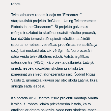
robotu.
Teleklātbūtnes robots ir daļa no "Erasmus+"
starptautiskā projekta "InClass - Using Telepresence
Robots in the Classroom". Šī projekta galvenais
mērķis ir uzlabot to skolēnu iesaisti mācību procesā,
kuri dažādu iemeslu dēļ spiesti mācīties attālināti
(sporta nometnes, veselības problēmas, rehabilitācija
u.c.). Lai noskaidrotu, cik vērtīgi mācību procesā ir
šāda veida teleklātbūtnes roboti, Valsts izglītības
satura centrs (VISC), kā projekta dalībnieks Latvijā,
sniedz iespēju dažādām skolām praktiski tos
izmēģināt un sniegt atgriezenisko saiti. Šobrīd Rīgas
Valsts 2. ģimnāzija kļuvusi par otro skolu Latvijā, kurai
sniegta šāda iespēja.
Kā norāda VISC starptautisko projektu vadītāja Marita
Kroiča, šī robota lielākā priekšrocība ir tāda, ka to
attālināti ar datora palīdzību vada pats skolēns, tāpēc