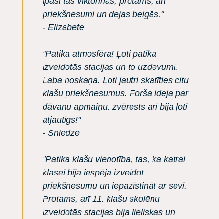
īpaši tās viktorīnas, protams, arī
priekšnesumi un dejas beigās."
- Elizabete
"Patika atmosfēra! Ļoti patika
izveidotās stacijas un to uzdevumi.
Laba noskaņa. Ļoti jautri skatīties citu
klašu priekšnesumus. Forša ideja par
dāvanu apmaiņu, zvērests arī bija ļoti
atjautīgs!"
- Sniedze
"Patika klašu vienotība, tas, ka katrai
klasei bija iespēja izveidot
priekšnesumu un iepazīstināt ar sevi.
Protams, arī 11. klašu skolēnu
izveidotās stacijas bija lieliskas un