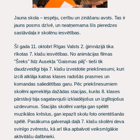
Jauna skola – iespēju, cerību un zināšanu avots. Tas ir
jauns posms dzīvē, un neatņemama šīs pieredzes
sastāvdaļa ir skolēnu iesvētības.
Šī gada 11. oktobrī Rīgas Valsts 2. ģimnāzijā tika
rīkotas 7. klašu iesvētības. No animācijas filmas
"Šreks" līdz Ausekļa "Gaismas pilij"- tieši tik
daudzveidīgi bija 7. klašu izveidotie priekšnesumi, kuri
izcili atklāja katras klases radošās prasmes un
komandas saliedētības garu. Pēc priekšnesumiem
skolēni apmeklēja dažādas stacijas, kurās 8. klases
pārstāvji bija sagatavojuši izklaidējošus un izglītojošus
uzdevumus. Stacijās skolēni varēja gan spēlēt
muzikālos krēslus, gan iepazīt skolu foto orientēšanās
spēlē. Pasākuma galvenajā daļā 7. klašu skolēni deva
svinīgo zvērestu, kā arī tika apbalvoti veiksmīgākie
aktivitāšu dalībnieki.