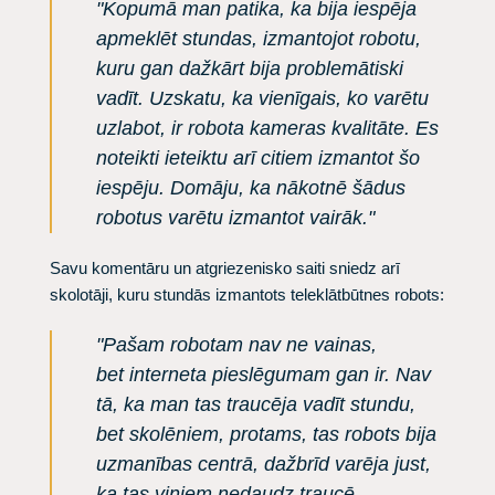
"Kopumā man patika, ka bija iespēja
apmeklēt stundas, izmantojot robotu,
kuru gan dažkārt bija problemātiski
vadīt. Uzskatu, ka vienīgais, ko varētu
uzlabot, ir robota kameras kvalitāte. Es
noteikti ieteiktu arī citiem izmantot šo
iespēju. Domāju, ka nākotnē šādus
robotus varētu izmantot vairāk."
Savu komentāru un atgriezenisko saiti sniedz arī
skolotāji, kuru stundās izmantots teleklātbūtnes robots:
"Pašam robotam nav ne vainas,
bet interneta pieslēgumam gan ir. Nav
tā, ka man tas traucēja vadīt stundu,
bet skolēniem, protams, tas robots bija
uzmanības centrā, dažbrīd varēja just,
ka tas viņiem nedaudz traucē