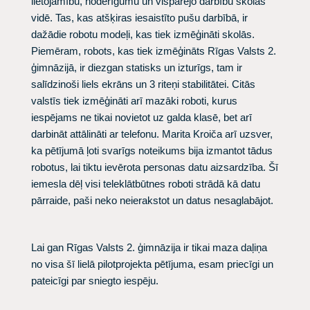
lietojamību, noderīgumu un vispārējo darbību skolas
vidē. Tas, kas atšķiras iesaistīto pušu darbībā, ir
dažādie robotu modeļi, kas tiek izmēģināti skolās.
Piemēram, robots, kas tiek izmēģināts Rīgas Valsts 2.
ģimnāzijā, ir diezgan statisks un izturīgs, tam ir
salīdzinoši liels ekrāns un 3 riteņi stabilitātei. Citās
valstīs tiek izmēģināti arī mazāki roboti, kurus
iespējams ne tikai novietot uz galda klasē, bet arī
darbināt attālināti ar telefonu. Marita Kroiča arī uzsver,
ka pētījumā ļoti svarīgs noteikums bija izmantot tādus
robotus, lai tiktu ievērota personas datu aizsardzība. Šī
iemesla dēļ visi teleklātbūtnes roboti strādā kā datu
pārraide, paši neko neierakstot un datus nesaglabājot.
Lai gan Rīgas Valsts 2. ģimnāzija ir tikai maza daļiņa
no visa šī lielā pilotprojekta pētījuma, esam priecīgi un
pateicīgi par sniegto iespēju.