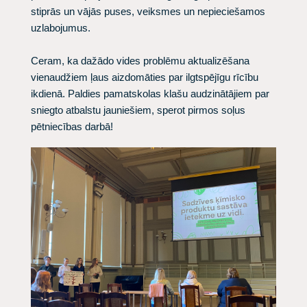
stiprās un vājās puses, veiksmes un nepieciešamos
uzlabojumus.
Ceram, ka dažādo vides problēmu aktualizēšana
vienaudžiem ļaus aizdomāties par ilgtspējīgu rīcību
ikdienā. Paldies pamatskolas klašu audzinātājiem par
sniegto atbalstu jauniešiem, sperot pirmos soļus
pētniecības darbā!