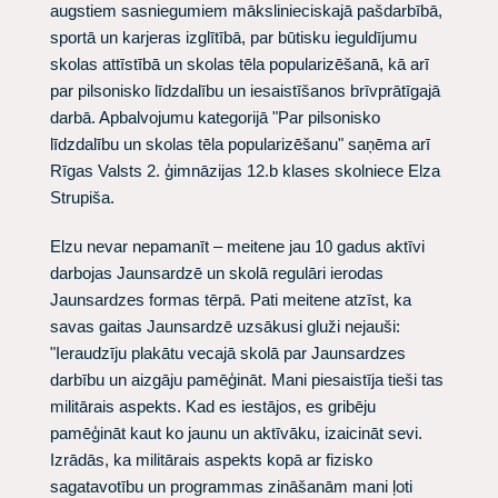
augstiem sasniegumiem mākslinieciskajā pašdarbībā,
sportā un karjeras izglītībā, par būtisku ieguldījumu
skolas attīstībā un skolas tēla popularizēšanā, kā arī
par pilsonisko līdzdalību un iesaistīšanos brīvprātīgajā
darbā. Apbalvojumu kategorijā "Par pilsonisko
līdzdalību un skolas tēla popularizēšanu" saņēma arī
Rīgas Valsts 2. ģimnāzijas 12.b klases skolniece Elza
Strupiša.
Elzu nevar nepamanīt – meitene jau 10 gadus aktīvi
darbojas Jaunsardzē un skolā regulāri ierodas
Jaunsardzes formas tērpā. Pati meitene atzīst, ka
savas gaitas Jaunsardzē uzsākusi gluži nejauši:
"Ieraudzīju plakātu vecajā skolā par Jaunsardzes
darbību un aizgāju pamēģināt. Mani piesaistīja tieši tas
militārais aspekts. Kad es iestājos, es gribēju
pamēģināt kaut ko jaunu un aktīvāku, izaicināt sevi.
Izrādās, ka militārais aspekts kopā ar fizisko
sagatavotību un programmas zināšanām mani ļoti