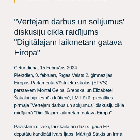
"Vērtējam darbus un solījumus"
diskusiju cikla raidījums
"Digitālajam laikmetam gatava
Eiropa"
Ceturtdiena, 15 Februāris 2024
Piektdien, 9. februārī, Rīgas Valsts 2. ģimnāzijas
Eiropas Parlamenta Vēstnieku skolas (EPVS)
pārstāvēm Montai Geibai Grebskai un Elizabetei
Šakalai bija iespēja klātienē, LMT ēkā, piedalīties
pirmajā "Vērtējam darbus un solījumus" diskusiju cikla
raidījumā "Digitālajam laikmetam gatava Eiropa".
Pazīstami cilvēki, tai skaitā arī daži šī gada EP
deputātu kandidāti Ivars Ījabs, Mārtiņš Staķis un Irma