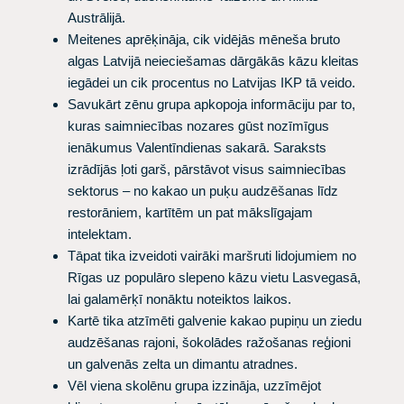
Austrālijā.
Meitenes aprēķināja, cik vidējās mēneša bruto
algas Latvijā neieciešamas dārgākās kāzu kleitas
iegādei un cik procentus no Latvijas IKP tā veido.
Savukārt zēnu grupa apkopoja informāciju par to,
kuras saimniecības nozares gūst nozīmīgus
ienākumus Valentīndienas sakarā. Saraksts
izrādījās ļoti garš, pārstāvot visus saimniecības
sektorus – no kakao un puķu audzēšanas līdz
restorāniem, kartītēm un pat mākslīgajam
intelektam.
Tāpat tika izveidoti vairāki maršruti lidojumiem no
Rīgas uz populāro slepeno kāzu vietu Lasvegasā,
lai galamērķī nonāktu noteiktos laikos.
Kartē tika atzīmēti galvenie kakao pupiņu un ziedu
audzēšanas rajoni, šokolādes ražošanas reģioni
un galvenās zelta un dimantu atradnes.
Vēl viena skolēnu grupa izzināja, uzzīmējot