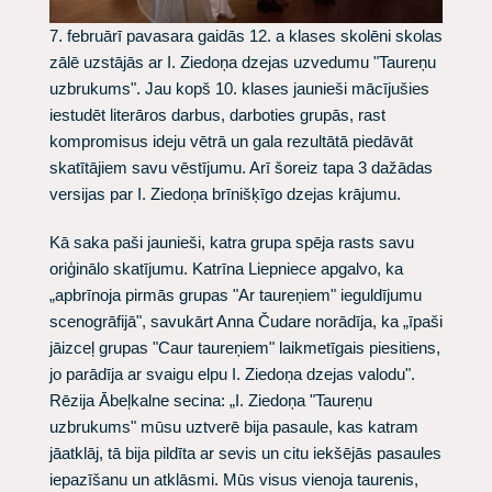
7. februārī pavasara gaidās 12. a klases skolēni skolas
zālē uzstājās ar I. Ziedoņa dzejas uzvedumu "Taureņu
uzbrukums". Jau kopš 10. klases jaunieši mācījušies
iestudēt literāros darbus, darboties grupās, rast
kompromisus ideju vētrā un gala rezultātā piedāvāt
skatītājiem savu vēstījumu. Arī šoreiz tapa 3 dažādas
versijas par I. Ziedoņa brīnišķīgo dzejas krājumu.
Kā saka paši jaunieši, katra grupa spēja rasts savu
oriģinālo skatījumu. Katrīna Liepniece apgalvo, ka
„apbrīnoja pirmās grupas "Ar taureņiem" ieguldījumu
scenogrāfijā", savukārt Anna Čudare norādīja, ka „īpaši
jāizceļ grupas "Caur taureņiem" laikmetīgais piesitiens,
jo parādīja ar svaigu elpu I. Ziedoņa dzejas valodu".
Rēzija Ābeļkalne secina: „I. Ziedoņa "Taureņu
uzbrukums" mūsu uztverē bija pasaule, kas katram
jāatklāj, tā bija pildīta ar sevis un citu iekšējās pasaules
iepazīšanu un atklāsmi. Mūs visus vienoja taurenis,