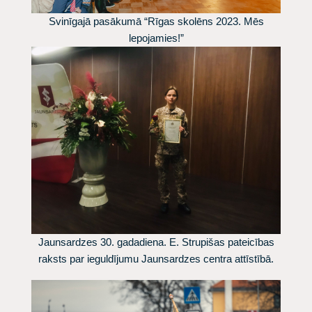
Svinīgajā pasākumā “Rīgas skolēns 2023. Mēs
lepojamies!”
Jaunsardzes 30. gadadiena. E. Strupišas pateicības
raksts par ieguldījumu Jaunsardzes centra attīstībā.