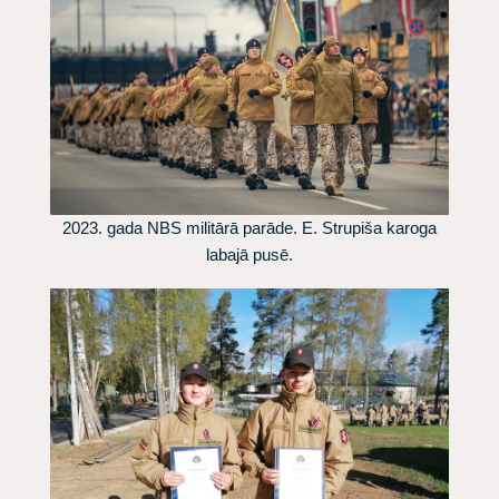
2023. gada NBS militārā parāde. E. Strupiša karoga
labajā pusē.