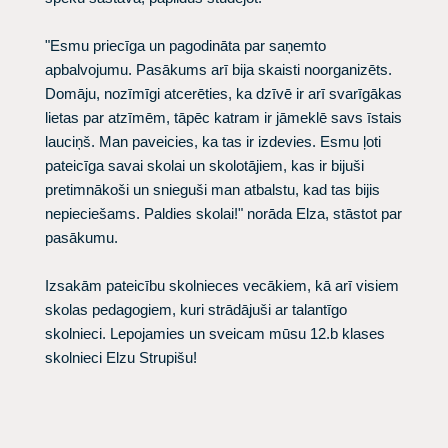
"Esmu priecīga un pagodināta par saņemto
apbalvojumu. Pasākums arī bija skaisti noorganizēts.
Domāju, nozīmīgi atcerēties, ka dzīvē ir arī svarīgākas
lietas par atzīmēm, tāpēc katram ir jāmeklē savs īstais
lauciņš. Man paveicies, ka tas ir izdevies. Esmu ļoti
pateicīga savai skolai un skolotājiem, kas ir bijuši
pretimnākoši un snieguši man atbalstu, kad tas bijis
nepieciešams. Paldies skolai!" norāda Elza, stāstot par
pasākumu.
Izsakām pateicību skolnieces vecākiem, kā arī visiem
skolas pedagogiem, kuri strādājuši ar talantīgo
skolnieci. Lepojamies un sveicam mūsu 12.b klases
skolnieci Elzu Strupišu!