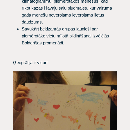
klimatogrammu, piemērotākos mēnešus, kad
rīkot kāzas Havaju salu pludmalēs, kur vairumā
gada mēnešu novērojams ievērojams lietus
daudzums.
Savukārt beidzamās grupas jaunieši par
piemērotāko vietu mīļotā bildināšanai izvēlējās
Bolderājas promenādi.
Ģeogrāfija ir visur!