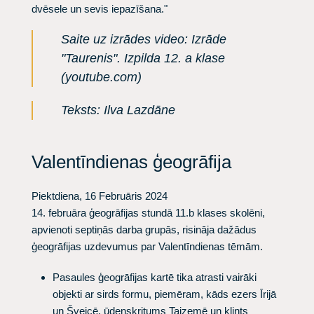
dvēsele un sevis iepazīšana."
Saite uz izrādes video:
Izrāde
"Taurenis". Izpilda 12. a klase
(youtube.com)
Teksts: Ilva Lazdāne
Valentīndienas ģeogrāfija
Piektdiena, 16 Februāris 2024
14. februāra ģeogrāfijas stundā 11.b klases skolēni,
apvienoti septiņās darba grupās, risināja dažādus
ģeogrāfijas uzdevumus par Valentīndienas tēmām.
Pasaules ģeogrāfijas kartē tika atrasti vairāki
objekti ar sirds formu, piemēram, kāds ezers Īrijā
un Šveicē, ūdenskritums Taizemē un klints