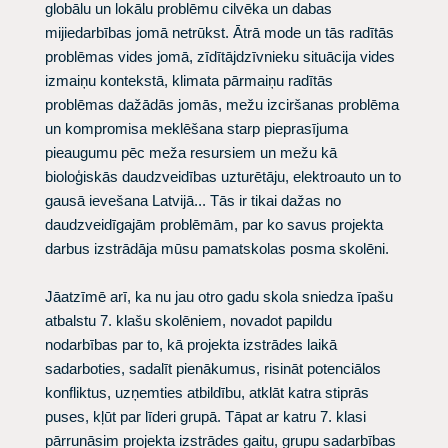
globālu un lokālu problēmu cilvēka un dabas
mijiedarbības jomā netrūkst. Ātrā mode un tās radītās
problēmas vides jomā, zīdītājdzīvnieku situācija vides
izmaiņu kontekstā, klimata pārmaiņu radītās
problēmas dažādās jomās, mežu izciršanas problēma
un kompromisa meklēšana starp pieprasījuma
pieaugumu pēc meža resursiem un mežu kā
bioloģiskās daudzveidības uzturētāju, elektroauto un to
gausā ievešana Latvijā... Tās ir tikai dažas no
daudzveidīgajām problēmām, par ko savus projekta
darbus izstrādāja mūsu pamatskolas posma skolēni.
Jāatzīmē arī, ka nu jau otro gadu skola sniedza īpašu
atbalstu 7. klašu skolēniem, novadot papildu
nodarbības par to, kā projekta izstrādes laikā
sadarboties, sadalīt pienākumus, risināt potenciālos
konfliktus, uzņemties atbildību, atklāt katra stiprās
puses, kļūt par līderi grupā. Tāpat ar katru 7. klasi
pārrunāsim projekta izstrādes gaitu, grupu sadarbības