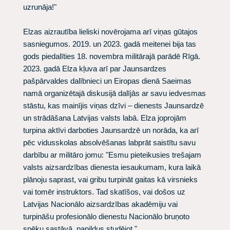
uzrunāja!"
Elzas aizrautība lieliski novērojama arī viņas gūtajos
sasniegumos. 2019. un 2023. gadā meitenei bija tas
gods piedalīties 18. novembra militārajā parādē Rīgā.
2023. gadā Elza kļuva arī par Jaunsardzes
pašpārvaldes dalībnieci un Eiropas dienā Saeimas
namā organizētajā diskusijā dalījās ar savu iedvesmas
stāstu, kas mainījis viņas dzīvi – dienests Jaunsardzē
un strādāšana Latvijas valsts labā. Elza joprojām
turpina aktīvi darboties Jaunsardzē un norāda, ka arī
pēc vidusskolas absolvēšanas labprāt saistītu savu
darbību ar militāro jomu: "Esmu pieteikusies trešajam
valsts aizsardzības dienesta iesaukumam, kura laikā
plānoju saprast, vai gribu turpināt gaitas kā virsnieks
vai tomēr instruktors. Tad skatīšos, vai došos uz
Latvijas Nacionālo aizsardzības akadēmiju vai
turpināšu profesionālo dienestu Nacionālo bruņoto
spēku sastāvā, papildus studējot."