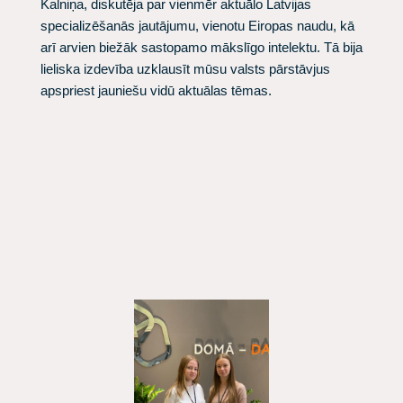
Kalniņa, diskutēja par vienmēr aktuālo Latvijas
specializēšanās jautājumu, vienotu Eiropas naudu, kā
arī arvien biežāk sastopamo mākslīgo intelektu. Tā bija
lieliska izdevība uzklausīt mūsu valsts pārstāvjus
apspriest jauniešu vidū aktuālas tēmas.