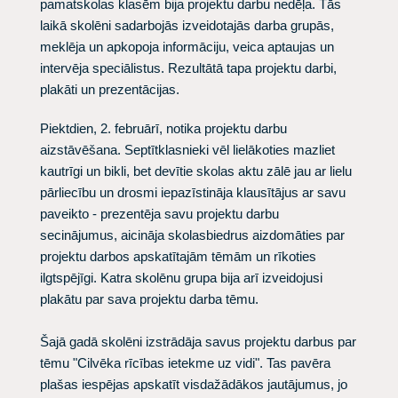
pamatskolas klasēm bija projektu darbu nedēļa. Tās
laikā skolēni sadarbojās izveidotajās darba grupās,
meklēja un apkopoja informāciju, veica aptaujas un
intervēja speciālistus. Rezultātā tapa projektu darbi,
plakāti un prezentācijas.
Piektdien, 2. februārī, notika projektu darbu
aizstāvēšana. Septītklasnieki vēl lielākoties mazliet
kautrīgi un bikli, bet devītie skolas aktu zālē jau ar lielu
pārliecību un drosmi iepazīstināja klausītājus ar savu
paveikto - prezentēja savu projektu darbu
secinājumus, aicināja skolasbiedrus aizdomāties par
projektu darbos apskatītajām tēmām un rīkoties
ilgtspējīgi. Katra skolēnu grupa bija arī izveidojusi
plakātu par sava projektu darba tēmu.
Šajā gadā skolēni izstrādāja savus projektu darbus par
tēmu "Cilvēka rīcības ietekme uz vidi". Tas pavēra
plašas iespējas apskatīt visdažādākos jautājumus, jo