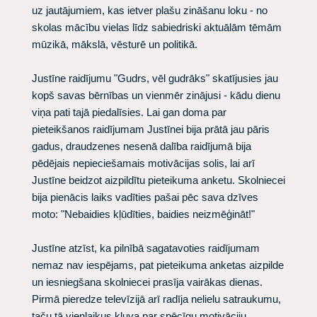
uz jautājumiem, kas ietver plašu zināšanu loku - no
skolas mācību vielas līdz sabiedriski aktuālām tēmām
mūzikā, mākslā, vēsturē un politikā.
Justīne raidījumu "Gudrs, vēl gudrāks" skatījusies jau
kopš savas bērnības un vienmēr zinājusi - kādu dienu
viņa pati tajā piedalīsies. Lai gan doma par
pieteikšanos raidījumam Justīnei bija prātā jau pāris
gadus, draudzenes nesenā dalība raidījumā bija
pēdējais nepieciešamais motivācijas solis, lai arī
Justīne beidzot aizpildītu pieteikuma anketu. Skolniecei
bija pienācis laiks vadīties pašai pēc sava dzīves
moto: "Nebaidies kļūdīties, baidies neizmēģināt!"
Justīne atzīst, ka pilnībā sagatavoties raidījumam
nemaz nav iespējams, pat pieteikuma anketas aizpilde
un iesniegšana skolniecei prasīja vairākas dienas.
Pirmā pieredze televīzijā arī radīja nelielu satraukumu,
taču tā vienlaikus kļuva par spēcīgu motivāciju,