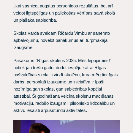
tikai sasniegt augstus personīgos rezultātus, bet arī
veidot ilgtspējīgas un paliekošas vērtības savā skolā
un plašākā sabiedrībā.
Skolas vārdā sveicam Ričardu Vimbu ar saņemto
apbalvojumu, novēlot panākumus arī turpmākajā
izaugsmē!
​Pasākums "Rīgas skolēns 2025. Mēs lepojamies!"
notiek jau trešo gadu, dodot iespēju katrai Rīgas
pašvaldības skolai izvirzīt skolēnu, kura mērķtiecīgais
darbs, personīgā izaugsme un iniciatīva ir īpaši
nozīmīga gan skolas, gan sabiedrības kopējai
attīstībai. Šī godināšana veicina skolēnu mācīšanās
motivāciju, radošo izaugsmi, pilsonisko līdzdalību un
aktīvu iesaisti ārpusstundu aktivitātēs.