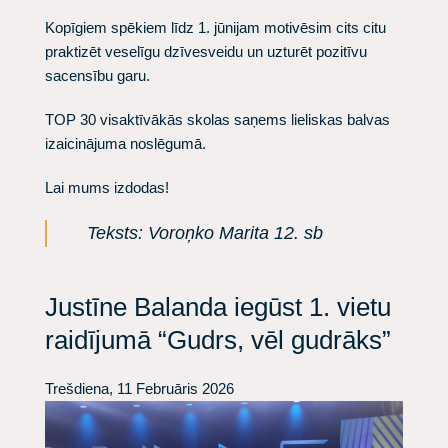
Kopīgiem spēkiem līdz 1. jūnijam motivēsim cits citu
praktizēt veselīgu dzīvesveidu un uzturēt pozitīvu
sacensību garu.
TOP 30 visaktīvākās skolas saņems lieliskas balvas
izaicinājuma noslēgumā.
Lai mums izdodas!
Teksts: Voroņko Marita 12. sb
Justīne Balanda iegūst 1. vietu
raidījumā “Gudrs, vēl gudrāks”
Trešdiena, 11 Februāris 2026