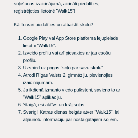
soļošanas izaicinājumā, aicināti piedalīties,
reģistrējoties lietotnē "Walk15"!
Kā Tu vari piedalīties un atbalstīt skolu?
Google Play vai App Store platformā lejupielādē
lietotni "Walk15".
Izveido profilu vai arī piesakies ar jau esošu
profilu.
Uzspied uz pogas "soļo par savu skolu".
Atrodi Rīgas Valsts 2. ģimnāziju, pievienojies
izaicinājumam.
Ja ikdienā izmanto viedo pulksteni, savieno to ar
"Walk15" aplikāciju.
Staigā, esi aktīvs un krāj soļus!
Svarīgi! Katras dienas beigās atver "Walk15", lai
atjaunotu informāciju par nostaigātajiem soļiem.