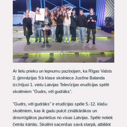
Ar lielu prieku un lepnumu paziņojam, ka Rīgas Valsts
2. ģimnāzijas 9.b klase skolniece Justīne Balanda
izcīnījusi 1. vietu Latvijas Televīzijas erudīcijas spēlē
skolēniem "Gudrs, vēl gudrāks".
"Gudrs, vēl gudrāks" ir erudīcijas spēle 5.-12. klašu
skolēniem, kas ik gadu pulcē zinātkārākos un
drosmīgākos jauniešus no visas Latvijas. Spēle notiek
četrās kārtās. Skolēni sacenšas savā starpā, atbildot