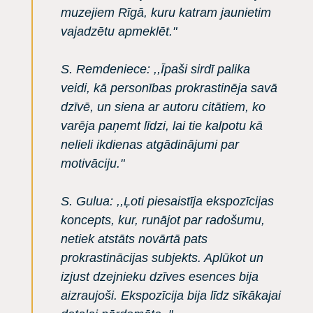
muzejiem Rīgā, kuru katram jaunietim
vajadzētu apmeklēt."
S. Remdeniece: ,,Īpaši sirdī palika
veidi, kā personības prokrastinēja savā
dzīvē, un siena ar autoru citātiem, ko
varēja paņemt līdzi, lai tie kalpotu kā
nelieli ikdienas atgādinājumi par
motivāciju."
S. Gulua: ,,Ļoti piesaistīja ekspozīcijas
koncepts, kur, runājot par radošumu,
netiek atstāts novārtā pats
prokrastinācijas subjekts. Aplūkot un
izjust dzejnieku dzīves esences bija
aizraujoši. Ekspozīcija bija līdz sīkākajai