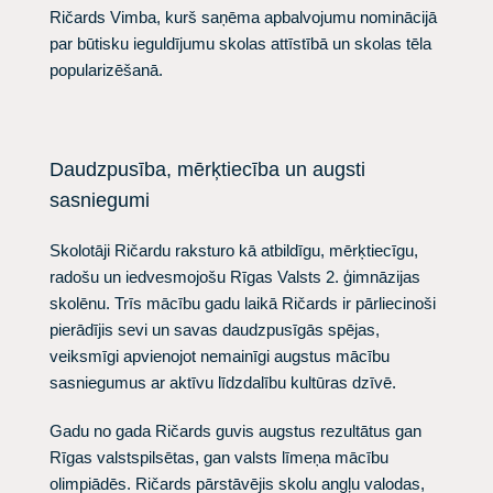
Ričards Vimba, kurš saņēma apbalvojumu nominācijā
par būtisku ieguldījumu skolas attīstībā un skolas tēla
popularizēšanā.
Daudzpusība, mērķtiecība un augsti
sasniegumi
Skolotāji Ričardu raksturo kā atbildīgu, mērķtiecīgu,
radošu un iedvesmojošu Rīgas Valsts 2. ģimnāzijas
skolēnu. Trīs mācību gadu laikā Ričards ir pārliecinoši
pierādījis sevi un savas daudzpusīgās spējas,
veiksmīgi apvienojot nemainīgi augstus mācību
sasniegumus ar aktīvu līdzdalību kultūras dzīvē.
Gadu no gada Ričards guvis augstus rezultātus gan
Rīgas valstspilsētas, gan valsts līmeņa mācību
olimpiādēs. Ričards pārstāvējis skolu angļu valodas,