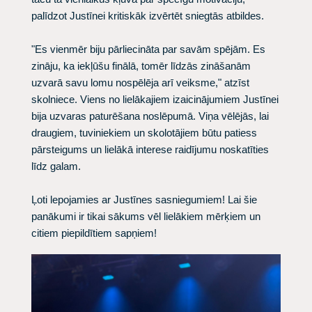
palīdzot Justīnei kritiskāk izvērtēt sniegtās atbildes.
"Es vienmēr biju pārliecināta par savām spējām. Es
zināju, ka iekļūšu finālā, tomēr līdzās zināšanām
uzvarā savu lomu nospēlēja arī veiksme," atzīst
skolniece. Viens no lielākajiem izaicinājumiem Justīnei
bija uzvaras paturēšana noslēpumā. Viņa vēlējās, lai
draugiem, tuviniekiem un skolotājiem būtu patiess
pārsteigums un lielākā interese raidījumu noskatīties
līdz galam.
Ļoti lepojamies ar Justīnes sasniegumiem! Lai šie
panākumi ir tikai sākums vēl lielākiem mērķiem un
citiem piepildītiem sapņiem!