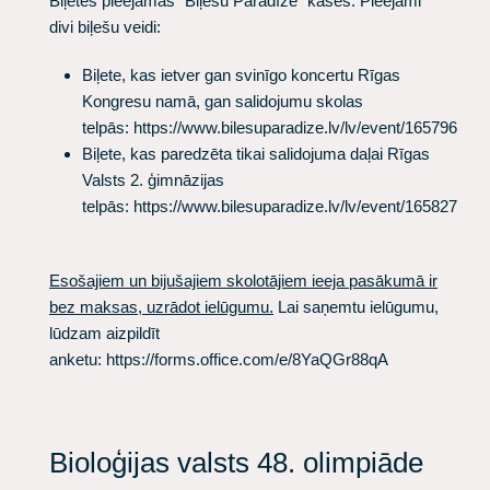
Biļetes pieejamas "Biļešu Paradīze" kasēs.
Pieejami
divi biļešu veidi:
Biļete, kas ietver gan svinīgo koncertu Rīgas
Kongresu namā, gan salidojumu skolas
telpās:
https://www.bilesuparadize.lv/lv/event/165796
Biļete, kas paredzēta tikai salidojuma daļai Rīgas
Valsts 2. ģimnāzijas
telpās:
https://www.bilesuparadize.lv/lv/event/165827
Esošajiem un bijušajiem skolotājiem ieeja pasākumā ir
bez maksas, uzrādot ielūgumu.
Lai saņemtu ielūgumu,
lūdzam aizpildīt
anketu:
https://forms.office.com/e/8YaQGr88qA
Bioloģijas valsts 48. olimpiāde