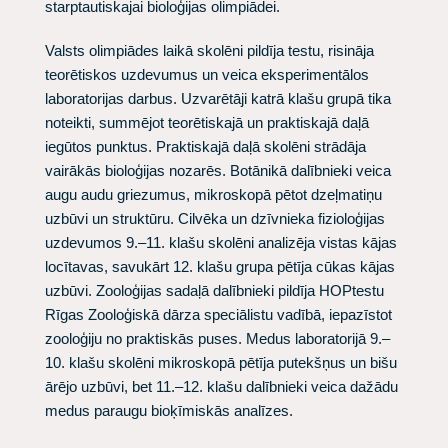
starptautiskajai bioloģijas olimpiādei.
Valsts olimpiādes laikā skolēni pildīja testu, risināja
teorētiskos uzdevumus un veica eksperimentālos
laboratorijas darbus. Uzvarētāji katrā klašu grupā tika
noteikti, summējot teorētiskajā un praktiskajā daļā
iegūtos punktus. Praktiskajā daļā skolēni strādāja
vairākās bioloģijas nozarēs. Botānikā dalībnieki veica
augu audu griezumus, mikroskopā pētot dzeļmatiņu
uzbūvi un struktūru. Cilvēka un dzīvnieka fizioloģijas
uzdevumos 9.–11. klašu skolēni analizēja vistas kājas
locītavas, savukārt 12. klašu grupa pētīja cūkas kājas
uzbūvi. Zooloģijas sadaļā dalībnieki pildīja HOPtestu
Rīgas Zooloģiskā dārza speciālistu vadībā, iepazīstot
zooloģiju no praktiskās puses. Medus laboratorijā 9.–
10. klašu skolēni mikroskopā pētīja putekšņus un bišu
ārējo uzbūvi, bet 11.–12. klašu dalībnieki veica dažādu
medus paraugu bioķīmiskās analīzes.