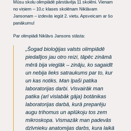
Mūsu skolu olimpiādē pārstāvēja 11 skolēni. Vienam
no viņiem – 10.c klases skolēnam Niklāvam
Jansonam – izdevās iegūt 2. vietu. Apsveicam ar šo
panākumu!
Par olimpiādi Niklāvs Jansons stāsta:
„Šogad bioloģijas valsts olimpiādē
piedalījos jau otro reizi, tāpēc zināmā
mērā bija vieglāk – zināju, ko sagaidīt
un nebija lieks satraukums par to, kur
un kas notiks. Man īpaši patika
laboratorijas darbi. Visvairāk man
patika (arī vislabāk gāja) botānikas
laboratorijas darbā, kurā preparēju
augu trihomus un aplūkoju tos zem
mikroskopa. Vismazāk man padevās
dzīvnieku anatomijas darbs, kura laikā