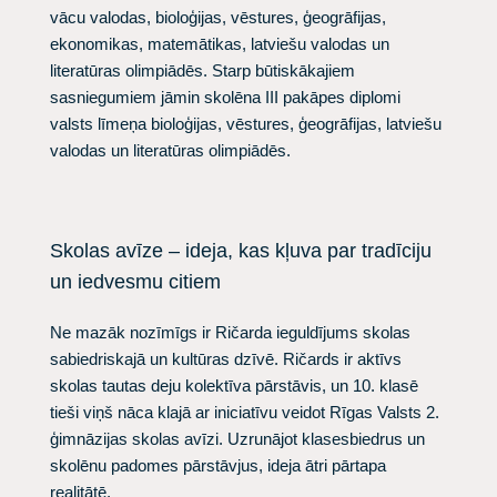
vācu valodas, bioloģijas, vēstures, ģeogrāfijas,
ekonomikas, matemātikas, latviešu valodas un
literatūras olimpiādēs. Starp būtiskākajiem
sasniegumiem jāmin skolēna III pakāpes diplomi
valsts līmeņa bioloģijas, vēstures, ģeogrāfijas, latviešu
valodas un literatūras olimpiādēs.
Skolas avīze – ideja, kas kļuva par tradīciju
un iedvesmu citiem
Ne mazāk nozīmīgs ir Ričarda ieguldījums skolas
sabiedriskajā un kultūras dzīvē. Ričards ir aktīvs
skolas tautas deju kolektīva pārstāvis, un 10. klasē
tieši viņš nāca klajā ar iniciatīvu veidot Rīgas Valsts 2.
ģimnāzijas skolas avīzi. Uzrunājot klasesbiedrus un
skolēnu padomes pārstāvjus, ideja ātri pārtapa
realitātē.