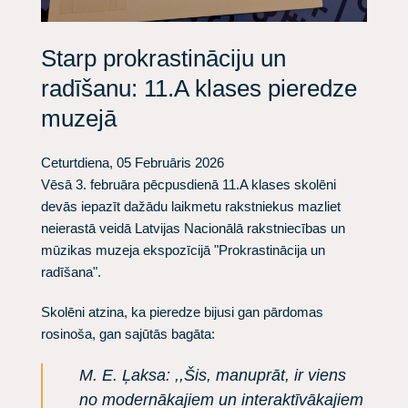
Starp prokrastināciju un
radīšanu: 11.A klases pieredze
muzejā
Ceturtdiena, 05 Februāris 2026
​Vēsā 3. februāra pēcpusdienā 11.A klases skolēni
devās iepazīt dažādu laikmetu rakstniekus mazliet
neierastā veidā Latvijas Nacionālā rakstniecības un
mūzikas muzeja ekspozīcijā "Prokrastinācija un
radīšana".
​Skolēni atzina, ka pieredze bijusi gan pārdomas
rosinoša, gan sajūtās bagāta:
M. E. Ļaksa: ,,Šis, manuprāt, ir viens
no modernākajiem un interaktīvākajiem