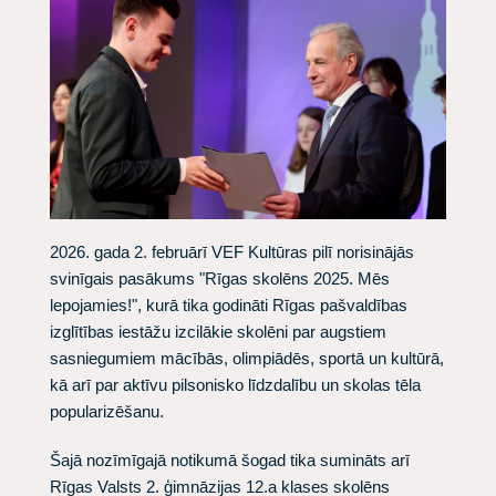
2026. gada 2. februārī VEF Kultūras pilī norisinājās
svinīgais pasākums "Rīgas skolēns 2025. Mēs
lepojamies!", kurā tika godināti Rīgas pašvaldības
izglītības iestāžu izcilākie skolēni par augstiem
sasniegumiem mācībās, olimpiādēs, sportā un kultūrā,
kā arī par aktīvu pilsonisko līdzdalību un skolas tēla
popularizēšanu.
Šajā nozīmīgajā notikumā šogad tika sumināts arī
Rīgas Valsts 2. ģimnāzijas 12.a klases skolēns