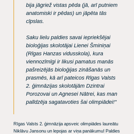
bija jāgriež vistas pēda (jā, arī putniem
anatomiski ir pēdas) un jāpēta tās
cīpslas.
Saku lielu paldies savai iepriekšējai
bioloģijas skolotājai Lienei Šminiņai
(Rīgas Hanzas vidusskola), kura
viennozīmīgi ir likusi pamatus manās
pašreizējās bioloģijas zināšanās un
prasmēs, kā arī pateicos Rīgas Valsts
2. ģimnāzijas skolotājām Dzintrai
Porozovai un Agnesei Nātrei, kas man
palīdzēja sagatavoties šai olimpiādei!"
Rīgas Valsts 2. ģimnāzija apsveic olimpiādes laureātu
Niklāvu Jansonu
un lepojas ar viņa panākumu! Paldies