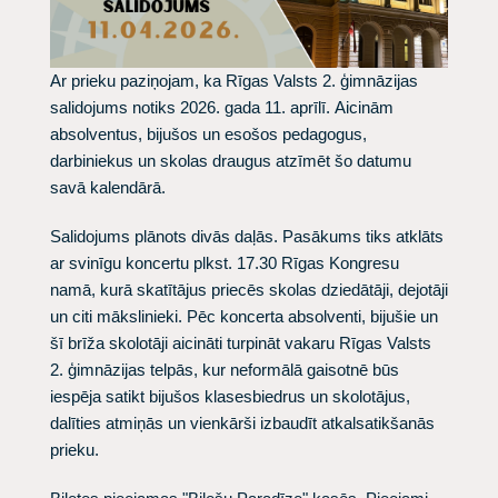
Ar prieku paziņojam, ka Rīgas Valsts 2. ģimnāzijas
salidojums notiks 2026. gada 11. aprīlī.
Aicinām
absolventus, bijušos un esošos pedagogus,
darbiniekus un skolas draugus atzīmēt šo datumu
savā kalendārā.
Salidojums plānots divās daļās. Pasākums tiks atklāts
ar svinīgu koncertu plkst. 17.30 Rīgas Kongresu
namā, kurā skatītājus priecēs skolas dziedātāji, dejotāji
un citi mākslinieki. Pēc koncerta absolventi, bijušie un
šī brīža skolotāji aicināti turpināt vakaru Rīgas Valsts
2. ģimnāzijas telpās, kur neformālā gaisotnē būs
iespēja satikt bijušos klasesbiedrus un skolotājus,
dalīties atmiņās un vienkārši izbaudīt atkalsatikšanās
prieku.