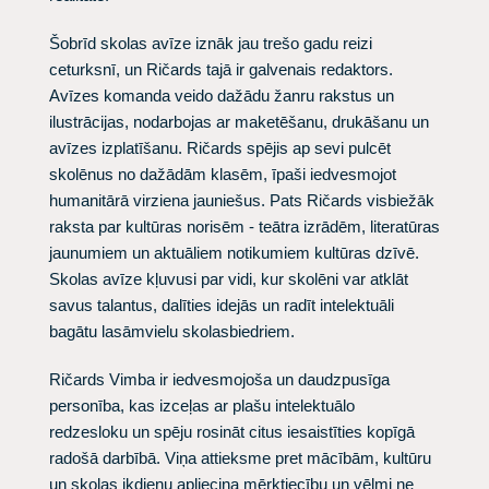
Šobrīd skolas avīze iznāk jau trešo gadu reizi
ceturksnī, un Ričards tajā ir galvenais redaktors.
Avīzes komanda veido dažādu žanru rakstus un
ilustrācijas, nodarbojas ar maketēšanu, drukāšanu un
avīzes izplatīšanu. Ričards spējis ap sevi pulcēt
skolēnus no dažādām klasēm, īpaši iedvesmojot
humanitārā virziena jauniešus. Pats Ričards visbiežāk
raksta par kultūras norisēm - teātra izrādēm, literatūras
jaunumiem un aktuāliem notikumiem kultūras dzīvē.
Skolas avīze kļuvusi par vidi, kur skolēni var atklāt
savus talantus, dalīties idejās un radīt intelektuāli
bagātu lasāmvielu skolasbiedriem.
Ričards Vimba ir iedvesmojoša un daudzpusīga
personība, kas izceļas ar plašu intelektuālo
redzesloku un spēju rosināt citus iesaistīties kopīgā
radošā darbībā. Viņa attieksme pret mācībām, kultūru
un skolas ikdienu apliecina mērķtiecību un vēlmi ne