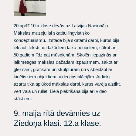
20.aprīlī 10.a klase devās uz Latvijas Nacionālo
Mākslas muzeju lai skatītu lingvistisko
konceptuālismu. Izstādē bija skatāmi darbi, kuros bija
iekļauti teksti no dažādiem laika periodiem, sākot ar
50.gadiem līdz pat mūsdienām. Skolēni iepazinās ar
laikmetīgās mākslas dažādām izpausmēm, sākot ar
gleznām, grafikām un skulptūrām un visbeidzot ar
kinētiskiem objektiem, video instalācijām. Ar lielu
azartu tika aplūkoti mākslas darbi, kurus varēja aiztikt,
vērt vaļā un rullēt. Liela piekrišana bija arī video
stāstiem.
9. maija rītā devāmies uz
Ziedoņa klasi. 12.a klase.