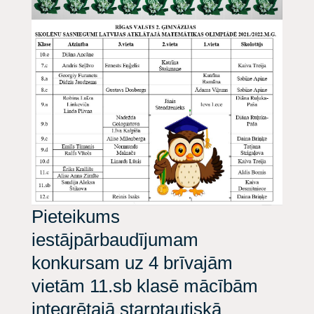
Pieteikums
iestājpārbaudījumam
konkursam uz 4 brīvajām
vietām 11.sb klasē mācībām
integrētajā starptautiskā