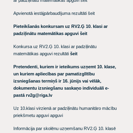
ar padziļinātu matemātikas apguvi
šeit
Apvienotā iestājpārbaudījuma rezultāti
šeit
Pieteikšanās konkursam uz RV2.Ģ 10. klasi ar
padziļinātu matemātikas apguvi
šeit
Konkursa uz RV2.Ģ 10. klasi ar padziļinātu
matemātikas apguvi rezultāti
šeit
Pretendenti, kuriem ir ieteikums uzņemt 10. klase,
un kuriem apliecības par pamatizglītību
izsniegšanas termiņš ir 16. jūnijs vai vēlāk,
dokumentu izsniegšanu saskaņo individuāli e-
pastā
rv2g@riga.lv
Uz 10.klasi virzienā ar padziļinātu humanitāro mācību
priekšmetu apguvi apguvi
Informācija par skolēnu uzņemšanu RV2.Ģ 10. klasē