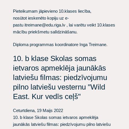
Pieteikumam jāpievieno 10.klases liecība,
nosūtot ieskenēto kopiju uz e-
pastu
itreimane@edu.riga.lv
, lai varētu veikt 10.klases
mācību priekšmetu salīdzināšanu.
Diploma programmas koordinatore Inga Treimane.​
10. b klase Skolas somas
ietvaros apmeklēja jaunākās
latviešu filmas: piedzīvojumu
pilno latviešu vesternu "Wild
East. Kur vedīs ceļš"
Ceturtdiena, 19 Maijs 2022
10. b klase Skolas somas ietvaros apmeklēja
jaunākās latviešu filmas: piedzīvojumu pilno latviešu