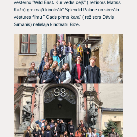
vesternu "Wild East. Kur vedīs ceļš" ( režisors Matīss
Kaža) greznajā kinoteātrī Splendid Palace un sirreālo
vēstures filmu " Gads pirms kara" ( režisors Dāvis
Sīmanis) nelielajā kinoteātrī Bize.