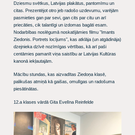
Dziesmu svētkus, Latvijas plakātus, pantomīmu un
citas. Prezentējot otro jeb radošo uzdevumu, varējām
pasmieties gan par sevi, gan cits par citu un arī
priecāties, cik talantīgi un izdomas bagāti esam.
Nodarbības noslēgumā noskatījāmies filmu "Imants
Ziedonis. Portrets locījums", kas atklāja (un atgādināja)
dzejnieka dzīvē nozīmīgas vērtības, kā arī paši
centāmies pamanīt viņa saistību ar Latvijas Kultūras
kanonā iekļautajām.
Mācību stundas, kas aizvadītas Ziedoņa klasē,
palikušas atmiņā kā gaišas, omulīgas un radošuma
piesātinātas.
12.a klases vārdā Gita Evelīna Reinfelde