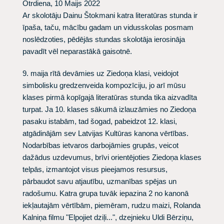
Otrdiena, 10 Maijs 2022
Ar skolotāju Dainu Štokmani katra literatūras stunda ir
īpaša, taču, mācību gadam un vidusskolas posmam
noslēdzoties, pēdējās stundas skolotāja ierosināja
pavadīt vēl neparastākā gaisotnē.
9. maija rītā devāmies uz Ziedoņa klasi, veidojot
simbolisku gredzenveida kompozīciju, jo arī mūsu
klases pirmā kopīgajā literatūras stunda tika aizvadīta
turpat. Ja 10. klases sākumā izlauzāmies no Ziedoņa
pasaku istabām, tad šogad, pabeidzot 12. klasi,
atgādinājām sev Latvijas Kultūras kanona vērtības.
Nodarbības ietvaros darbojāmies grupās, veicot
dažādus uzdevumus, brīvi orientējoties Ziedoņa klases
telpās, izmantojot visus pieejamos resursus,
pārbaudot savu atjautību, uzmanības spējas un
radošumu. Katra grupa tuvāk iepazina 2 no kanonā
iekļautajām vērtībām, piemēram, rudzu maizi, Rolanda
Kalniņa filmu "Elpojiet dziļi...", dzejnieku Uldi Bērziņu,