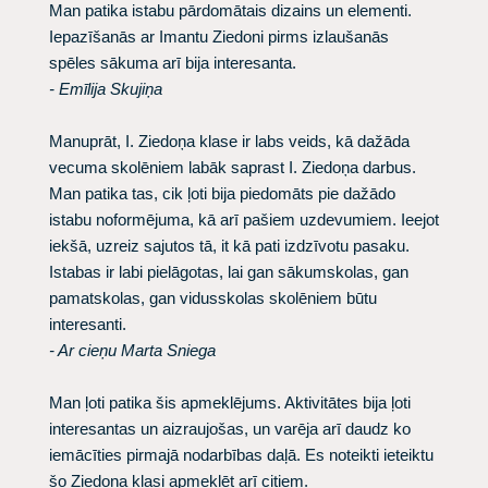
Man patika istabu pārdomātais dizains un elementi.
Iepazīšanās ar Imantu Ziedoni pirms izlaušanās
spēles sākuma arī bija interesanta.
- Emīlija Skujiņa
Manuprāt, I. Ziedoņa klase ir labs veids, kā dažāda
vecuma skolēniem labāk saprast I. Ziedoņa darbus.
Man patika tas, cik ļoti bija piedomāts pie dažādo
istabu noformējuma, kā arī pašiem uzdevumiem. Ieejot
iekšā, uzreiz sajutos tā, it kā pati izdzīvotu pasaku.
Istabas ir labi pielāgotas, lai gan sākumskolas, gan
pamatskolas, gan vidusskolas skolēniem būtu
interesanti.
- Ar cieņu Marta Sniega
Man ļoti patika šis apmeklējums. Aktivitātes bija ļoti
interesantas un aizraujošas, un varēja arī daudz ko
iemācīties pirmajā nodarbības daļā. Es noteikti ieteiktu
šo Ziedoņa klasi apmeklēt arī citiem.