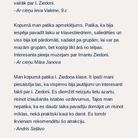
vairāk par I. Ziedoni.
- Ar cieņu Ieva Valeine, 9.c
Kopumā man patika apmeklējums. Patika, ka bija
iespēja pavadīt laiku ar klasesbiedriem, saliedēties un
viss bija ļoti pārdomāti, sadalot pa grupām, lai var pa
mazām grupām, bet kopīgi tikt ārā no telpas.
Interesanta pieeja muzejam par Imantu Ziedoni.
- Ar cieņu Māra Janova
Man kopumā patika I. Ziedoņa klase. It īpaši mani
piesaistīja tas, ka vispirms bija jautājumi un interesanti
fakti par I. Ziedoni. Es diemžēl neizjutu lielu azartu,
risinot izlaušanās istabas uzdevumus. Tajos man
nepatika, ka es daudz laika pavadīju domājot un risinot
mīklas, nekā praktiski kaut ko darot. Es tomēr
ikvienam rekomendētu šo atrakciju.
- Andris Seļāvo