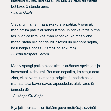
interesants, bet, manuprāt, tas bija izstiepts un varēja
būt kādu 1 stundu garš.
- Jānis Ozols
Vispārīgi man šī mazā ekskursija patika. Visvairāk
man patika pati izlaušanās istaba un priekšvārds pirms
tās. Vienīgā lieta, kas man nepatika, ka mēs vienā
mazā istabā bijā par daudz cilvēku un bija tāda sajūta,
ka ir baigais haoss (vismaz no sākuma).
- Cieņā Kaspars Sikora
Man vispārīgi patika piedalīties izlaušanās spēlē, jo bija
interesanti uzdevumi. Bet man nepatika, ka nebija dota
ziņa, cikos varētu vispārīgi beigties šī nodarbība, jo
man sanāca kavēt savas ārpusskolas aktivitātes šī
iemesla dēļ.
- Ar cieņu Zīle Sarja
Bija ļoti interesanti un tiešām guvu motivāciju uzzināt