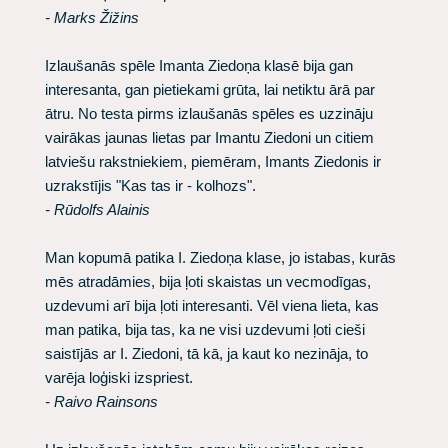
- Marks Žižins
Izlaušanās spēle Imanta Ziedoņa klasē bija gan
interesanta, gan pietiekami grūta, lai netiktu ārā par
ātru. No testa pirms izlaušanās spēles es uzzināju
vairākas jaunas lietas par Imantu Ziedoni un citiem
latviešu rakstniekiem, piemēram, Imants Ziedonis ir
uzrakstījis "Kas tas ir - kolhozs".
- Rūdolfs Alainis
Man kopumā patika I. Ziedoņa klase, jo istabas, kurās
mēs atradāmies, bija ļoti skaistas un vecmodīgas,
uzdevumi arī bija ļoti interesanti. Vēl viena lieta, kas
man patika, bija tas, ka ne visi uzdevumi ļoti cieši
saistījās ar I. Ziedoni, tā kā, ja kaut ko nezināja, to
varēja loģiski izspriest.
- Raivo Rainsons