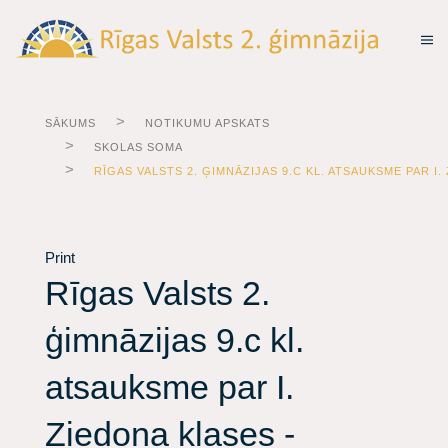
SĀKUMS
NOTIKUMU APSKATS
SKOLAS SOMA
RĪGAS VALSTS 2. ĢIMNĀZIJAS 9.C KL. ATSAUKSME PAR I.
Print
Rīgas Valsts 2.
ģimnāzijas 9.c kl.
atsauksme par I.
Ziedoņa klases -