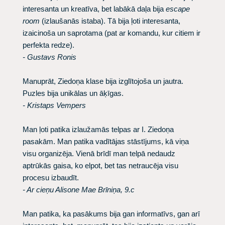
interesanta un kreatīva, bet labākā daļa bija
escape
room
(izlaušanās istaba). Tā bija ļoti interesanta,
izaicinoša un saprotama (pat ar komandu, kur citiem ir
perfekta redze).
- Gustavs Ronis
Manuprāt, Ziedoņa klase bija izglītojoša un jautra.
Puzles bija unikālas un āķīgas.
- Kristaps Vempers
Man ļoti patika izlaužamās telpas ar I. Ziedoņa
pasakām. Man patika vadītājas stāstījums, kā viņa
visu organizēja. Vienā brīdī man telpā nedaudz
aptrūkās gaisa, ko elpot, bet tas netraucēja visu
procesu izbaudīt.
- Ar cieņu Alisone Mae Brīniņa, 9.c
Man patika, ka pasākums bija gan informatīvs, gan arī