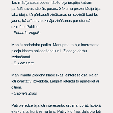
Tas mācīja sadarboties, tāpēc bija iespēja katram
parādīt savas stiprās puses. Sākuma prezentācija bija
laba ideja, kā pārbaudīt zināšanas un uzzināt kaut ko
jaunu, kā arī atsvaidzināja zināšanas par stundā
dzirdēto. Paldies!
- Eduards Vugulis
Man šī nodarbība patika. Manuprāt, tā bija interesanta
pieeja klases saliedēšanai un I. Ziedoņa darbu
izzināšanai.
- E. Lamstere
Man Imanta Ziedoņa klase likās ieinteresējoša, kā arī
ļoti kvalitatīvi izveidota. Labprāt ieteiktu to apmeklēt arī
citiem.
- Gabriels Žilins
Pati pieredze bija ļoti interesanta, un, manuprāt, labākā
ekskursija, kurā esmu bijis. Pati viktorīnas daļa bija ļoti