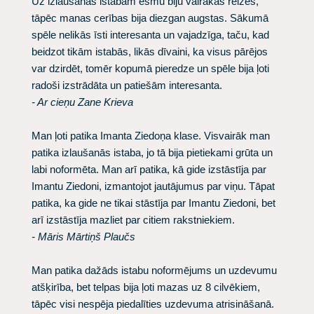
Uz izlaušanās istabām esmu biju vairākas reizes,
tāpēc manas cerības bija diezgan augstas. Sākumā
spēle nelikās īsti interesanta un vajadzīga, taču, kad
beidzot tikām istabās, likās dīvaini, ka visus pārējos
var dzirdēt, tomēr kopumā pieredze un spēle bija ļoti
radoši izstrādāta un patiešām interesanta.
- Ar cieņu Zane Krieva
Man ļoti patika Imanta Ziedoņa klase. Visvairāk man
patika izlaušanās istaba, jo tā bija pietiekami grūta un
labi noformēta. Man arī patika, kā gide izstāstīja par
Imantu Ziedoni, izmantojot jautājumus par viņu. Tāpat
patika, ka gide ne tikai stāstīja par Imantu Ziedoni, bet
arī izstāstīja mazliet par citiem rakstniekiem.
- Māris Mārtiņš Plaučs
Man patika dažāds istabu noformējums un uzdevumu
atšķirība, bet telpas bija ļoti mazas uz 8 cilvēkiem,
tāpēc visi nespēja piedalīties uzdevuma atrisināšanā.