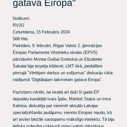
gatava Eiropa"
Notikumi
RV2G
Ceturtdiena, 15 Februāris 2024
568 Hits
Piektdien, 9. februārī, Rīgas Valsts 2. ģimnāzijas
Eiropas Parlamenta Vēstnieku skolas (EPVS)
pārstāvēm Montai Geibai Grebskai un Elizabetei
Šakalai bija iespēja klātienē, LMT ēkā, piedalīties
pirmajā "Vērtējam darbus un solījumus" diskusiju cikla
raidījumā "Digitālajam laikmetam gatava Eiropa".
Pazīstami cilvēki, tai skaitā arī daži šī gada EP
deputātu kandidāti Ivars Ījabs, Mārtiņš Staķis un Irma
Kalniņa, diskutēja par vienmēr aktuālo Latvijas
specializēšanās jautājumu, vienotu Eiropas naudu, kā
arī arvien biežāk sastopamo mākslīgo intelektu. Tā bija
lieliska izdevība uzklausīt mūsu valsts pārstāvjus