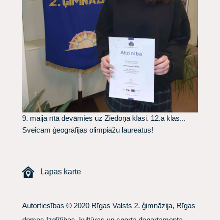
9. maija rītā devāmies uz Ziedoņa klasi. 12.a klas...
Sveicam ģeogrāfijas olimpiāžu laureātus!
Lapas karte
Autortiesības © 2020 Rīgas Valsts 2. ģimnāzija, Rīgas
domes Izglītības, kultūras un sporta departamenta