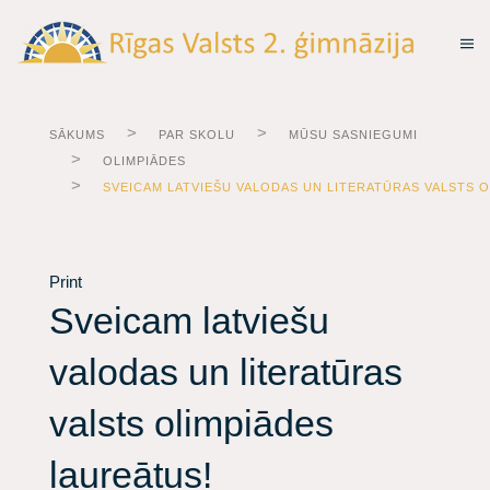
SĀKUMS
PAR SKOLU
MŪSU SASNIEGUMI
OLIMPIĀDES
SVEICAM LATVIEŠU VALODAS UN LITERATŪRAS VALSTS 
Print
Sveicam latviešu
valodas un literatūras
valsts olimpiādes
laureātus!