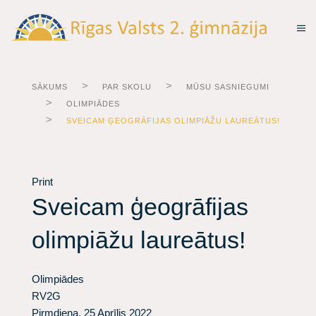
SĀKUMS
PAR SKOLU
MŪSU SASNIEGUMI
OLIMPIĀDES
SVEICAM ĢEOGRĀFIJAS OLIMPIĀŽU LAUREĀTUS!
Print
Sveicam ģeogrāfijas
olimpiāžu laureātus!
Olimpiādes
RV2G
Pirmdiena, 25 Aprīlis 2022