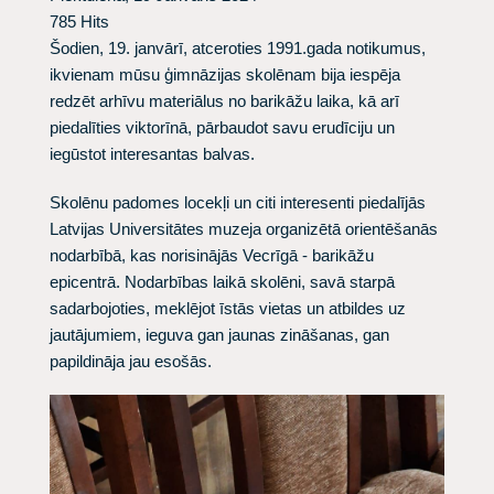
785 Hits
Šodien, 19. janvārī, atceroties 1991.gada notikumus,
ikvienam mūsu ģimnāzijas skolēnam bija iespēja
redzēt arhīvu materiālus no barikāžu laika, kā arī
piedalīties viktorīnā, pārbaudot savu erudīciju un
iegūstot interesantas balvas.
Skolēnu padomes locekļi un citi interesenti piedalījās
Latvijas Universitātes muzeja organizētā orientēšanās
nodarbībā, kas norisinājās Vecrīgā - barikāžu
epicentrā.
Nodarbības laikā skolēni, savā starpā
sadarbojoties, meklējot īstās vietas un atbildes uz
jautājumiem, ieguva gan jaunas zināšanas, gan
papildināja jau esošās.