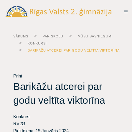
SĀKUMS
PAR SKOLU
MŪSU SASNIEGUMI
KONKURSI
BARIKĀŽU ATCEREI PAR GODU VELTĪTA VIKTORĪNA
Print
Barikāžu atcerei par
godu veltīta viktorīna
Konkursi
RV2G
Piektdiena, 19 Janvāris 2024