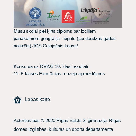
Mūsu skolai piešķirts diploms par izciliem
panākumiem ģeogrāfijā - iegūts (jau daudzus gadus
noturēts) JĢS Ceļojošais kauss!
Konkursa uz RV2.Ģ 10. klasi rezultāti
11. E klases Farmācijas muzeja apmeklējums
Lapas karte
Autortiesības © 2020 Rīgas Valsts 2. ģimnāzija, Rīgas
domes Izglītības, kultūras un sporta departamenta