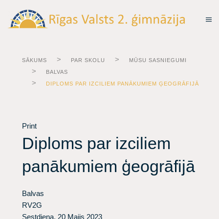
SĀKUMS
PAR SKOLU
MŪSU SASNIEGUMI
BALVAS
DIPLOMS PAR IZCILIEM PANĀKUMIEM ĢEOGRĀFIJĀ
Print
Diploms par izciliem
panākumiem ģeogrāfijā
Balvas
RV2G
Sestdiena, 20 Maijs 2023