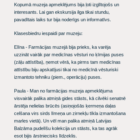
Kopumā muzeja apmeklējums bija ļoti izglītojošs un
interesants. Lai gan ekskursija ilga tikai stundu,
pavadītais laiks tur bija noderīgs un informatīvs.
Klasesbiedru iespaidi par muzeju:
Elīna - Farmācijas muzejā bija prieks, ka varēja
uzzināt vairāk par medicīnas vēsturi no ķīmijas puses
(zāļu attīstība), ņemot vērā, ka pirms tam medicīnas
attīstību biju apskatījusi tikai no medicīnā vēsturiski
izmantoto tehniku (piem., operāciju) puses.
Paula - Man no farmācijas muzeja apmeklējuma
visvairāk palika atmiņā gides stāsts, kā cilvēki senatnē
ārstēja nelielas brūcēs (asiņojošās ķermeņa daļas
celšana virs sirds līmeņa un zirnekļu tīkla izmantošana
marles vietā). Un vēl man palika atmiņā Latvijas
Balzāma pudelīšu kolekcija un stāsts, ka tas agrāk
esot bijis ārstniecisks līdzeklis.