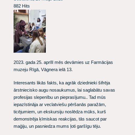
882 Hits
2023. gada 25. aprīlī mēs devāmies uz Farmācijas
muzeju Rīgā, Vāgnera ielā 13.
Interesants likās fakts, ka agrāk dziednieki šifrēja
ārstniecisko augu nosaukumus, lai saglabātu savas
profesijas slepenību un pieprasījumu.. Tad mūs
iepazīstināja ar veclatviešu pēršanās paražām,
ticējumiem, un ekskursiju noslēdza mūks, kurš
demonstrēja ķīmiskas reakcijas, tās saucot par
maģiju, un pasniedza mums ļoti garšīgu tēju.