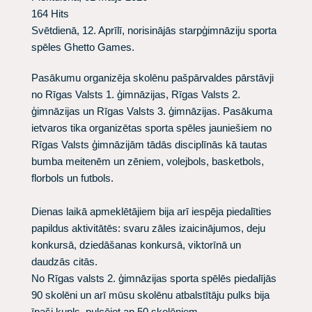
164 Hits
Svētdienā, 12. Aprīlī, norisinājās starpģimnāziju sporta
spēles Ghetto Games.
Pasākumu organizēja skolēnu pašpārvaldes pārstāvji
no Rīgas Valsts 1. ģimnāzijas, Rīgas Valsts 2.
ģimnāzijas un Rīgas Valsts 3. ģimnāzijas. Pasākuma
ietvaros tika organizētas sporta spēles jauniešiem no
Rīgas Valsts ģimnāzijām tādās disciplīnās kā tautas
bumba meitenēm un zēniem, volejbols, basketbols,
florbols un futbols.
Dienas laikā apmeklētājiem bija arī iespēja piedalīties
papildus aktivitātēs: svaru zāles izaicinājumos, deju
konkursā, dziedāšanas konkursā, viktorīnā un
daudzās citās.
No Rīgas valsts 2. ģimnāzijas sporta spēlēs piedalījās
90 skolēni un arī mūsu skolēnu atbalstītāju pulks bija
īpaši kupls, pulcējot ap 50 skolēniem.