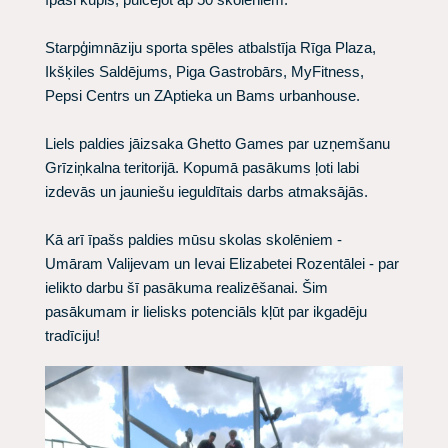
Starpģimnāziju sporta spēles atbalstīja Rīga Plaza,
Ikšķiles Saldējums, Piga Gastrobārs, MyFitness,
Pepsi Centrs un ZAptieka un Bams urbanhouse.
Liels paldies jāizsaka Ghetto Games par uzņemšanu
Grīziņkalna teritorijā. Kopumā pasākums ļoti labi
izdevās un jauniešu ieguldītais darbs atmaksājās.
Kā arī īpašs paldies mūsu skolas skolēniem -
Umāram Valijevam un Ievai Elizabetei Rozentālei - par
ielikto darbu šī pasākuma realizēšanai. Šim
pasākumam ir lielisks potenciāls kļūt par ikgadēju
tradīciju!