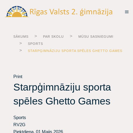
SĀKUMS
PAR SKOLU
MŪSU SASNIEGUMI
SPORTS
STARPĢIMNĀZIJU SPORTA SPĒLES GHETTO GAMES
Print
Starpģimnāziju sporta
spēles Ghetto Games
Sports
RV2G
Piektdiena, 01 Maijs 2026