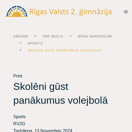
SĀKUMS
PAR SKOLU
MŪSU SASNIEGUMI
SPORTS
SKOLĒNI GŪST PANĀKUMUS VOLEJBOLĀ
Print
Skolēni gūst
panākumus volejbolā
Sports
RV2G
Trešdiena, 13 Novembris 2024