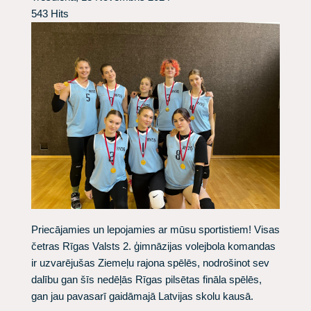
543 Hits
Priecājamies un lepojamies ar mūsu sportistiem! Visas
četras Rīgas Valsts 2. ģimnāzijas volejbola komandas
ir uzvarējušas Ziemeļu rajona spēlēs, nodrošinot sev
dalību gan šīs nedēļās Rīgas pilsētas fināla spēlēs,
gan jau pavasarī gaidāmajā Latvijas skolu kausā.