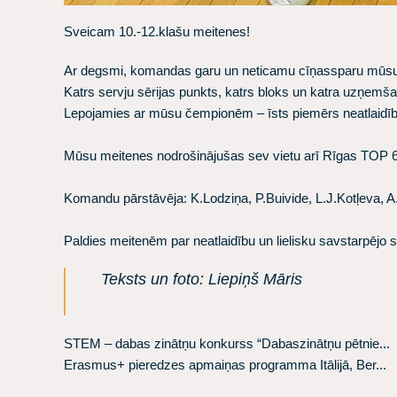
Sveicam 10.-12.klašu meitenes!
Ar degsmi, komandas garu un neticamu cīņassparu mūsu m
Katrs servju sērijas punkts, katrs bloks un katra uzņemš
Lepojamies ar mūsu čempionēm – īsts piemērs neatlaidība
Mūsu meitenes nodrošinājušas sev vietu arī Rīgas TOP 6
Komandu pārstāvēja: K.Lodziņa, P.Buivide, L.J.Kotļeva, 
Paldies meitenēm par neatlaidību un lielisku savstarpējo 
Teksts un foto: Liepiņš Māris
STEM – dabas zinātņu konkurss “Dabaszinātņu pētnie...
Erasmus+ pieredzes apmaiņas programma Itālijā, Ber...