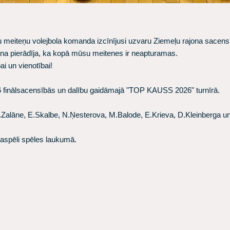
eiteņu volejbola komanda izcīnījusi uzvaru Ziemeļu rajona sacens
ana pierādīja, ka kopā mūsu meitenes ir neapturamas.
i un vienotībai!
 finālsacensībās un dalību gaidāmajā "TOP KAUSS 2026" turnīrā.
A.Zalāne, E.Skalbe, N.Ņesterova, M.Balode, E.Krieva, D.Kleinberga u
saspēli spēles laukumā.