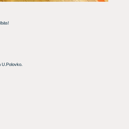
ībās!
n U.Polovko.