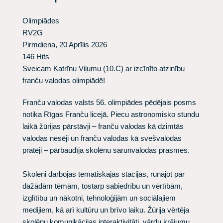
Olimpiādes
RV2G
Pirmdiena, 20 Aprīlis 2026
146 Hits
Sveicam Katrīnu Viļumu (10.C) ar izcīnīto atzinību
franču valodas olimpiādē!
Franču valodas valsts 56. olimpiādes pēdējais posms
notika Rīgas Franču licejā. Piecu astronomisko stundu
laikā žūrijas pārstāvji – franču valodas kā dzimtās
valodas nesēji un franču valodas kā svešvalodas
pratēji – pārbaudīja skolēnu sarunvalodas prasmes.
Skolēni darbojās tematiskajās stacijās, runājot par
dažādām tēmām, tostarp sabiedrību un vērtībām,
izglītību un nākotni, tehnoloģijām un sociālajiem
medijiem, kā arī kultūru un brīvo laiku. Žūrija vērtēja
skolēnu komunikācijas interaktivitāti, vārdu krājumu,