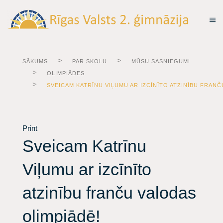
SĀKUMS
PAR SKOLU
MŪSU SASNIEGUMI
OLIMPIĀDES
​SVEICAM KATRĪNU VIĻUMU AR IZCĪNĪTO ATZINĪBU FRAN
Print
​Sveicam Katrīnu
Viļumu ar izcīnīto
atzinību franču valodas
olimpiādē!