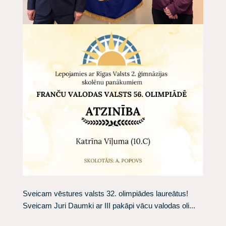
​Sveicam vēstures valsts 32. olimpiādes laureātus!
Sveicam Juri Daumki ar III pakāpi vācu valodas oli...