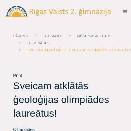
SĀKUMS
PAR SKOLU
MŪSU SASNIEGUMI
OLIMPIĀDES
SVEICAM ATKLĀTĀS ĢEOLOĢIJAS OLIMPIĀDES LAUREĀTU
Print
Sveicam atklātās
ģeoloģijas olimpiādes
laureātus!
Olimpiādes