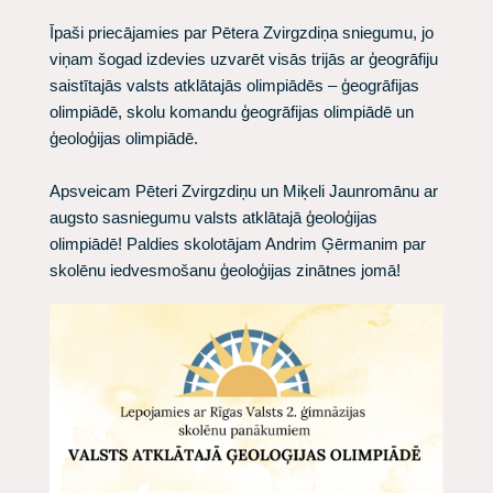
Īpaši priecājamies par Pētera Zvirgzdiņa sniegumu, jo
viņam šogad izdevies uzvarēt visās trijās ar ģeogrāfiju
saistītajās valsts atklātajās olimpiādēs – ģeogrāfijas
olimpiādē, skolu komandu ģeogrāfijas olimpiādē un
ģeoloģijas olimpiādē.
Apsveicam Pēteri Zvirgzdiņu un Miķeli Jaunromānu ar
augsto sasniegumu valsts atklātajā ģeoloģijas
olimpiādē! Paldies skolotājam Andrim Ģērmanim par
skolēnu iedvesmošanu ģeoloģijas zinātnes jomā!