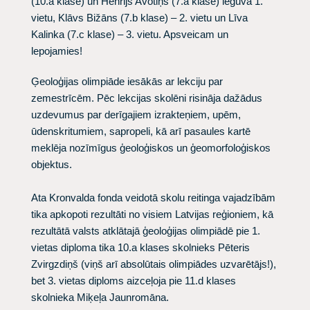
(10.a klase) un Henrijs Avotiņš (7.a klase) ieguva 1.
vietu, Klāvs Bižāns (7.b klase) – 2. vietu un Līva
Kalinka (7.c klase) – 3. vietu. Apsveicam un
lepojamies!
Ģeoloģijas olimpiāde iesākās ar lekciju par
zemestrīcēm. Pēc lekcijas skolēni risināja dažādus
uzdevumus par derīgajiem izrakteņiem, upēm,
ūdenskritumiem, sapropeli, kā arī pasaules kartē
meklēja nozīmīgus ģeoloģiskos un ģeomorfoloģiskos
objektus.
Ata Kronvalda fonda veidotā skolu reitinga vajadzībām
tika apkopoti rezultāti no visiem Latvijas reģioniem, kā
rezultātā valsts atklātajā ģeoloģijas olimpiādē pie 1.
vietas diploma tika 10.a klases skolnieks Pēteris
Zvirgzdiņš (viņš arī absolūtais olimpiādes uzvarētājs!),
bet 3. vietas diploms aizceļoja pie 11.d klases
skolnieka Miķeļa Jaunromāna.