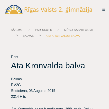
SĀKUMS
PAR SKOLU
MŪSU SASNIEGUMI
BALVAS
ATA KRONVALDA BALVA
Print
Ata Kronvalda balva
Balvas
RV2G
Sestdiena, 03 Augusts 2019
2314 Hits
Ata Kronvalda balva ir nodibināta 1988. gadā. Balvu