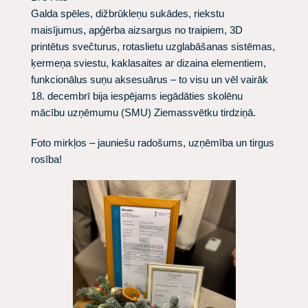
Galda spēles, dižbrūkleņu sukādes, riekstu
maisījumus, apģērba aizsargus no traipiem, 3D
printētus svečturus, rotaslietu uzglabāšanas sistēmas,
ķermeņa sviestu, kaklasaites ar dizaina elementiem,
funkcionālus suņu aksesuārus – to visu un vēl vairāk
18. decembrī bija iespējams iegādāties skolēnu
mācību uzņēmumu (SMU) Ziemassvētku tirdziņā.
Foto mirkļos – jauniešu radošums, uzņēmība un tirgus
rosība!