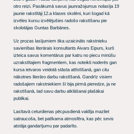
otro reizi. Pasākumā savus jaunražojumus nolasīja 19
jaunie rakstītāji
12.a klases skolēni, kuri šogad kā
,
izvēles kursu izvēlējušies radošo rakstīšanu pie
skolotājas Guntas Barbānes.
Uz prozas lasījumiem tika uzaicināts rakstnieku
savienības literārais konsultants Aivars Eipurs, kurš
izteica savus komentārus par katru no piecu minūšu
uzrakstītajiem fragmentiem, kas noteikti noderēs gan
kursa ietvaros veidotā stāsta attīstīšanā, gan citu
nākotnes literāro darbu rakstīšanā. Gandrīz visiem
radošajiem rakstniekiem šī bija pirmā pieredze, ja ne
rakstīšanā, tad savu darbu atklāšanai plašākai
publikai.
Lasītavā ceturdienas pēcpusdienā valdīja mazliet
satraucoša, bet patīkama atmosfēra, kas pēc sevis
atstāja gandarījumu par padarīto.