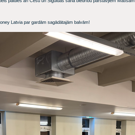
! Liels paldies arī Cēsu un Siguldas šaha biedrību pārstāvjiem Matī
Honey Latvia par gardām sagādātajām balvām!