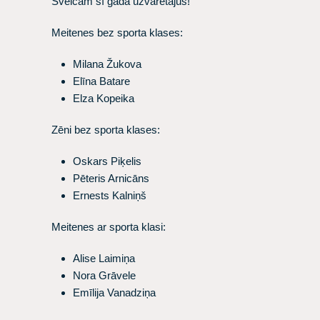
Sveicam šī gada uzvarētājus!
Meitenes bez sporta klases:
Milana Žukova
Elīna Batare
Elza Kopeika
Zēni bez sporta klases:
Oskars Piķelis
Pēteris Arnicāns
Ernests Kalniņš
Meitenes ar sporta klasi:
Alise Laimiņa
Nora Grāvele
Emīlija Vanadziņa