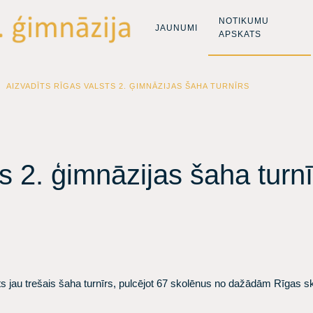
NOTIKUMU
JAUNUMI
APSKATS
AIZVADĪTS RĪGAS VALSTS 2. ĢIMNĀZIJAS ŠAHA TURNĪRS
s 2. ģimnāzijas šaha turnī
s jau trešais šaha turnīrs, pulcējot 67 skolēnus no dažādām Rīgas s