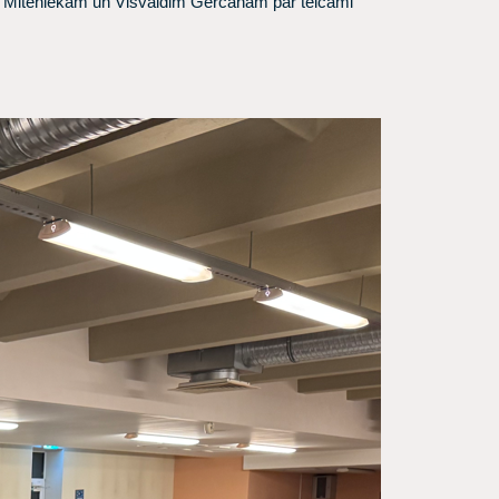
sam Miteniekam un Visvaldim Gercānam par teicami