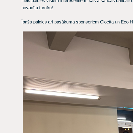
Liels paldies visiem interesentiem, kas atsaucās dalībai
novadītu turnīru!
Īpašs paldies arī pasākuma sponsoriem Cloetta un Eco 