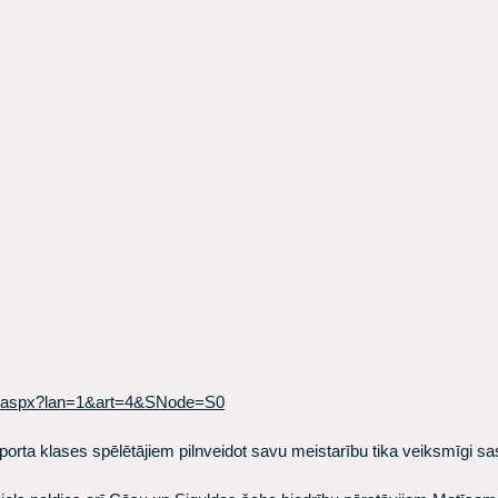
82.aspx?lan=1&art=4&SNode=S0
sporta klases spēlētājiem pilnveidot savu meistarību tika veiksmīgi s