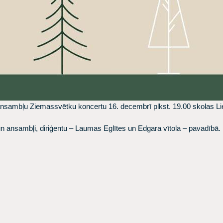
ansambļu Ziemassvētku koncertu 16. decembrī plkst. 19.00 skolas Lie
n ansambļi, diriģentu – Laumas Eglītes un Edgara vītola – pavadībā. 