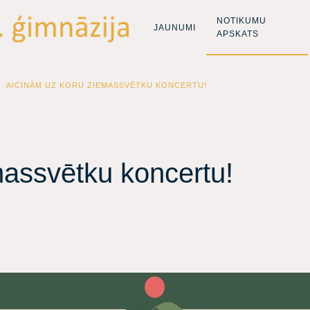
NOTIKUMU
JAUNUMI
APSKATS
AICINĀM UZ KORU ZIEMASSVĒTKU KONCERTU!
assvētku koncertu!