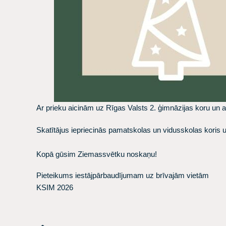
Ar prieku aicinām uz Rīgas Valsts 2. ģimnāzijas koru un 
Skatītājus iepriecinās pamatskolas un vidusskolas koris u
Kopā gūsim Ziemassvētku noskaņu!
Pieteikums iestājpārbaudījumam uz brīvajām vietām
KSIM 2026