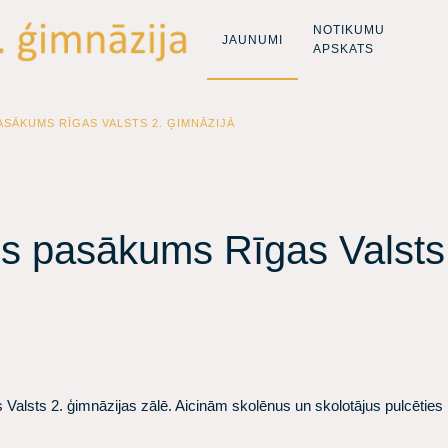
NOTIKUMU
JAUNUMI
APSKATS
ASĀKUMS RĪGAS VALSTS 2. ĢIMNĀZIJĀ
is pasākums Rīgas Valsts
alsts 2. ģimnāzijas zālē. Aicinām skolēnus un skolotājus pulcēties p