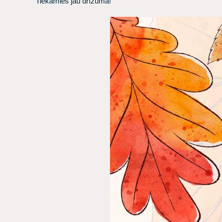
Tiekamies jau drīzumā!