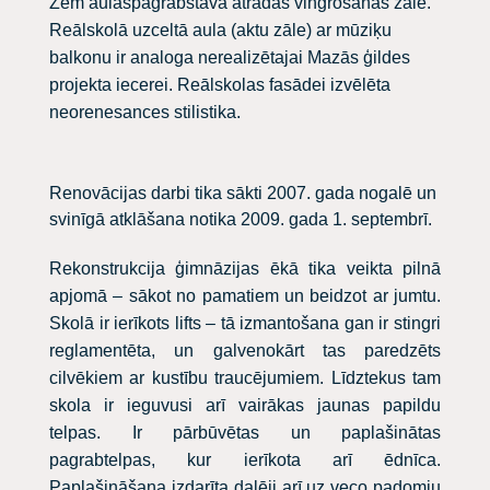
Zem aulaspagrabstāvā atradās vingrošanas zāle.
Reālskolā uzceltā aula (aktu zāle) ar mūziķu
balkonu ir analoga nerealizētajai Mazās ģildes
projekta iecerei. Reālskolas fasādei izvēlēta
neorenesances stilistika.
Renovācijas darbi tika sākti 2007. gada nogalē un
svinīgā atklāšana notika 2009. gada 1. septembrī.
Rekonstrukcija ģimnāzijas ēkā tika veikta pilnā
apjomā – sākot no pamatiem un beidzot ar jumtu.
Skolā ir ierīkots lifts – tā izmantošana gan ir stingri
reglamentēta, un galvenokārt tas paredzēts
cilvēkiem ar kustību traucējumiem. Līdztekus tam
skola ir ieguvusi arī vairākas jaunas papildu
telpas. Ir pārbūvētas un paplašinātas
pagrabtelpas, kur ierīkota arī ēdnīca.
Paplašināšana izdarīta daļēji arī uz veco padomju