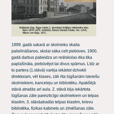
1899. gadā sakarā ar skolnieku skaita
palielināšanos, skolai sāka celt piebūves. 1900.
gadā darbus pabeidza un reālskolas ēka tika
paplašināta, piebūvējot tai divus spārnus. Līdz ar
to partera (1.stāvā) varēja iekārtot dzīvokli
direktoram, vēl klases, zāli rīta lūgšanām latviešu
skolniekiem, kanceleju un bibliotēku. Apakšējā
stāvā atradās arī aula. 2. stāvā bija iekārtota
lūgšanas zāle pareizticīgo skolniekiem un telpas
klasēm. 3. stāvāatradās telpas klasēm, krievu
bibliotēka, fizikas kabinets un zīmēšanas zāle.