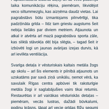
laika komunikāciju rēķina, piemēram, likvidējot
veco siltummezglu, kas aizņēma daudz vietas. Lai
pagrabstāvs būtu izmantojams pilnvērtīgi, tika
padziļināta grīda – līdz tam griestu augstums šeit
nebija lielāks par diviem metriem. Atjaunota un
atkal ir atvērta arī mazā pagrabstāva sporta zāle,
kas sliktā stāvokļa dēļ bija slēgta, – tagad šeit ir
izbūvēti logi un jaunas avārijas izejas durvis, kā
arī ievilkta ventilācija.
Svarīga detaļa ir vēsturiskais kaltais metāla žogs
ap skolu – arī šis elements ir pilnībā atjaunots un
uzskatāms par savā ziņā unikālu, ņemot vērā, ka
savulaik Rīgas centra apbūvei tik raksturīgie
metāla žogi ir saglabājušies vairs tikai retumis.
Restaurētas ir arī vairākas vēsturiskās detaļas –
piemēram, vecās lustras, dažādi būvkalumi,
podiņu krāsns, tāpat arī vecie grīdas flīžu segumi