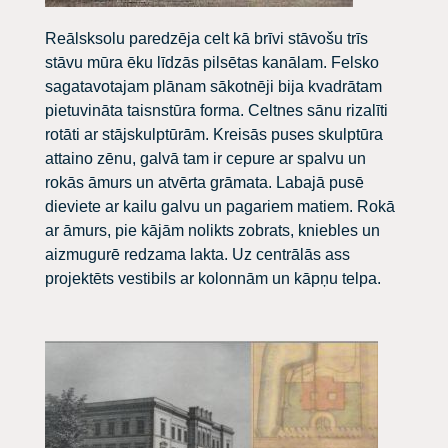
Reālsksolu paredzēja celt kā brīvi stāvošu trīs
stāvu mūra ēku līdzās pilsētas kanālam. Felsko
sagatavotajam plānam sākotnēji bija kvadrātam
pietuvināta taisnstūra forma. Celtnes sānu rizalīti
rotāti ar stājskulptūrām. Kreisās puses skulptūra
attaino zēnu, galvā tam ir cepure ar spalvu un
rokās āmurs un atvērta grāmata. Labajā pusē
dieviete ar kailu galvu un pagariem matiem. Rokā
ar āmurs, pie kājām nolikts zobrats, kniebles un
aizmugurē redzama lakta. Uz centrālās ass
projektēts vestibils ar kolonnām un kāpņu telpa.