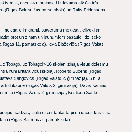
nakts mija, gadalaiku maiņas. Uzdevums atklāja trīs
na
(Rīgas Baltmuižas pamatskola) un
Ralfs Fridrihsons
 – nelegālie imigranti, patvēruma meklētāji, cilvēki ar
strādāt prot un ziņām un jaunumiem pasaulē līdzi seko
 Rīgas 11. pamatskola),
Ieva Blaževiča
(Rīgas Valsts
/ Uz Tobago, uz Tobago!» 16 skolēni zināja visus dziesmu
ntra humanitārā vidusskola),
Roberts Būcens
(Rīgas
ustavs Sangovičs
(Rīgas Valsts 2. ģimnāzija),
Sibilla
na Indriksone
(Rīgas Valsts 2. ģimnāzija),
Dāvis Kalniņš
inšmite
(Rīgas Valsts 2. ģimnāzija),
Kristiāna Šaško
šejas, sādžas, Lielie ezeri, tautastērpi un daudz kas cits.
kina
(Rīgas Baltmuižas pamatskola).