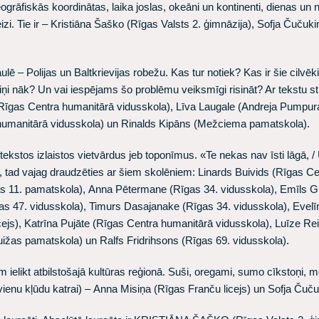
āfiskās koordinātas, laika joslas, okeāni un kontinenti, dienas un 
zi. Tie ir –
Kristiāna Šaško
(Rīgas Valsts 2. ģimnāzija),
Sofja Čučuki
ē – Polijas un Baltkrievijas robežu. Kas tur notiek? Kas ir šie cilvēki
viņi nāk? Un vai iespējams šo problēmu veiksmīgi risināt? Ar tekstu 
Rīgas Centra humanitārā vidusskola),
Līva Laugale
(Andreja Pumpura
humanitārā vidusskola) un
Rinalds Kipāns
(Mežciema pamatskola).
ekstos izlaistos vietvārdus jeb toponīmus. «Te nekas nav īsti lāgā, 
, tad vajag draudzēties ar šiem skolēniem:
Linards Buivids
(Rīgas Ce
s 11. pamatskola),
Anna Pētermane
(Rīgas 34. vidusskola),
Emīls G
as 47. vidusskola),
Timurs Dasajanake
(Rīgas 34. vidusskola),
Evelī
cejs),
Katrīna Pujāte
(Rīgas Centra humanitārā vidusskola),
Luīze Re
uižas pamatskola) un
Ralfs Fridrihsons
(Rīgas 69. vidusskola).
ielikt atbilstošajā kultūras reģionā. Suši, oregami, sumo cīkstoņi, mo
vienu kļūdu katrai) –
Anna Misiņa
(Rīgas Franču licejs) un
Sofja Čuču