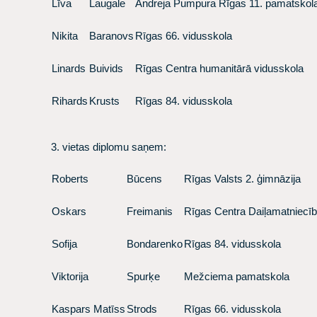
Līva
Laugale
Andreja Pumpura Rīgas 11. pamatskol
Nikita
Baranovs
Rīgas 66. vidusskola
Linards
Buivids
Rīgas Centra humanitārā vidusskola
Rihards
Krusts
Rīgas 84. vidusskola
3. vietas diplomu saņem:
Roberts
Būcens
Rīgas Valsts 2. ģimnāzija
Oskars
Freimanis
Rīgas Centra Daiļamatniecī
Sofija
Bondarenko
Rīgas 84. vidusskola
Viktorija
Spurķe
Mežciema pamatskola
Kaspars Matīss
Strods
Rīgas 66. vidusskola