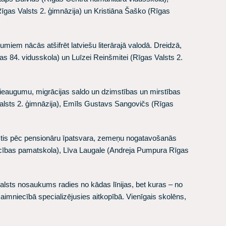
īgas Valsts 2. ģimnāzija) un
Kristiāna Šaško
(Rīgas
em nācās atšifrēt latviešu literārajā valodā. Dreidzā,
as 84. vidusskola) un
Luīzei Reinšmitei
(Rīgas Valsts 2.
 pieaugumu, migrācijas saldo un dzimstības un mirstības
lsts 2. ģimnāzija),
Emīls Gustavs Sangovičs
(Rīgas
lstis pēc pensionāru īpatsvara, zemeņu nogatavošanās
cības pamatskola),
Līva Laugale
(Andreja Pumpura Rīgas
valsts nosaukums radies no kādas līnijas, bet kuras – no
saimniecībā specializējusies aitkopībā. Vienīgais skolēns,