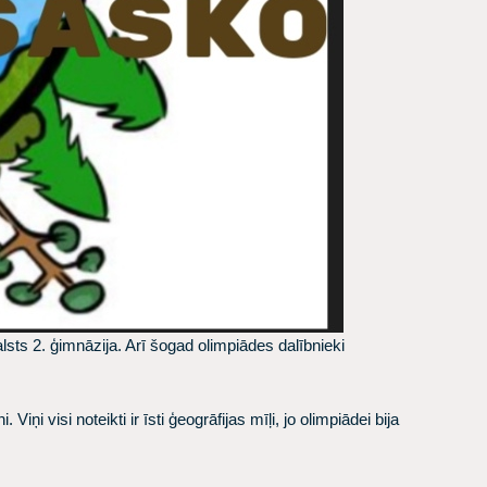
lsts 2. ģimnāzija. Arī šogad olimpiādes dalībnieki
ņi visi noteikti ir īsti ģeogrāfijas mīļi, jo olimpiādei bija