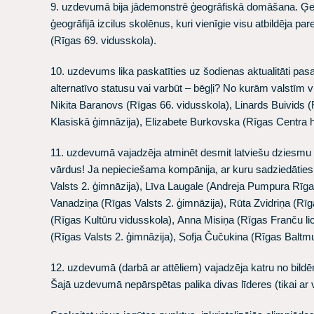
9. uzdevumā bija jādemonstrē ģeogrāfiskā domāšana. Ģeogr
ģeogrāfijā izcilus skolēnus, kuri vienīgie visu atbildēja parei
(Rīgas 69. vidusskola).
10. uzdevums lika paskatīties uz šodienas aktualitāti pasaul
alternatīvo statusu vai varbūt – bēgļi? No kurām valstīm 
Nikita Baranovs
(Rīgas 66. vidusskola),
Linards Buivids
(
Klasiskā ģimnāzija),
Elizabete Burkovska
(Rīgas Centra 
11. uzdevumā vajadzēja atminēt desmit latviešu dziesmu t
vārdus! Ja nepieciešama kompānija, ar kuru sadziedāties
Valsts 2. ģimnāzija),
Līva Laugale
(Andreja Pumpura Rīga
Vanadziņa
(Rīgas Valsts 2. ģimnāzija),
Rūta Zvidriņa
(Rīg
(Rīgas Kultūru vidusskola),
Anna Misiņa
(Rīgas Franču li
(Rīgas Valsts 2. ģimnāzija),
Sofja Čučukina
(Rīgas Baltm
12. uzdevumā (darbā ar attēliem) vajadzēja katru no bildēm 
Šajā uzdevumā nepārspētas palika divas līderes (tikai ar 