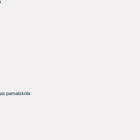
a
bas pamatskola