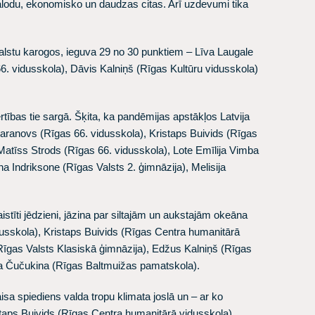
lodu, ekonomisko un daudzas citas. Arī uzdevumi tika
s valstu karogos, ieguva 29 no 30 punktiem –
Līva Laugale
6. vidusskola),
Dāvis Kalniņš
(Rīgas Kultūru vidusskola)
tības tie sargā. Šķita, ka pandēmijas apstākļos Latvija
Baranovs
(Rīgas 66. vidusskola),
Kristaps Buivids
(Rīgas
Matīss Strods
(Rīgas 66. vidusskola),
Lote Emīlija Vimba
na Indriksone
(Rīgas Valsts 2. ģimnāzija),
Melisija
istīti jēdzieni, jāzina par siltajām un aukstajām okeāna
usskola),
Kristaps Buivids
(Rīgas Centra humanitārā
īgas Valsts Klasiskā ģimnāzija),
Edžus Kalniņš
(Rīgas
a Čučukina
(Rīgas Baltmuižas pamatskola).
isa spiediens valda tropu klimata joslā un – ar ko
taps Buivids
(Rīgas Centra humanitārā vidusskola),