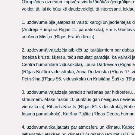
Olimpiādes uzdevumi aptvēra visdažādākās ģeogrāfijas n
veidoti tā, lai tie būtu kā daudzveidīgi, tā interesanti, iekļ
1. uzdevumā bija jāatpazīst valstu karogi un jāorientējas d
(Andreja Pumpura Rīgas 11. pamatskola),
Emīls Gustavs
un
Anna Misiņa
(Rīgas Franču licejs).
2. uzdevumā vajadzēja atbildēt uz jautājumiem par dabas re
izceļota krustu šķērsu, taču rezultāti parādīja, ka vairāki j
Centra humanitārā vidusskola),
Laura Darkevica
(Rīgas V
(Rīgas Kultūru vidusskola),
Anna Dudzinska
(Rīgas 47. v
Petrušina
(Rīgas 95. vidusskola) un
Kristiāna Šaško
(Rīga
3. uzdevumā vajadzēja parādīt zināšanas par hidrosfēru. Jā
straumēm. Maksimālos 10 punktus gan neieguva neviens, 
vidusskola),
Rihards Krusts
(Rīgas 84. vidusskola),
Robe
Igauņu pamatskola),
Katrīna Pujāte
(Rīgas Centra humani
4. uzdevumā tika jautāts par atmosfēru un klimatu. Kāpēc z
laikapstākļi atšķiras no klimata? Augstāko rezultātu (16 p