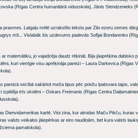
rkovska
(Rīgas Centra humanitārā vidusskola),
Jānis Stendzenieks
(R
rasmes. Latgaļu mēlē uzrakstīto tekstu par Zilo ezeru zemes dārgumi
kugrys mīt... Vislabāk šis uzdevums padevās
Sofijai Bondarenko
(Rīg
s ar matemātiku, jo vajadzēja daudz rēķināt. Bija jāaprēķina dabisko
olēni, kuri vienīgie visu aprēķināja pareizi –
Laura Darkevica
(Rīgas Va
kola).
pareizā secībā sakārtot meža tipus pēc priežu īpatsvara tajos, va
 izpildīja trīs skolēni –
Oskars Freimanis
(Rīgas Centra Daiļamatnie
dusskola).
jas Dienvidamerikas kartē. Viņi zina, kur atrodas Maču Pikču, kuras 
ras valsts veikalos jāiepērkas ar eiro naudiņām, bet kura valsts lauk
ciema pamatskola).