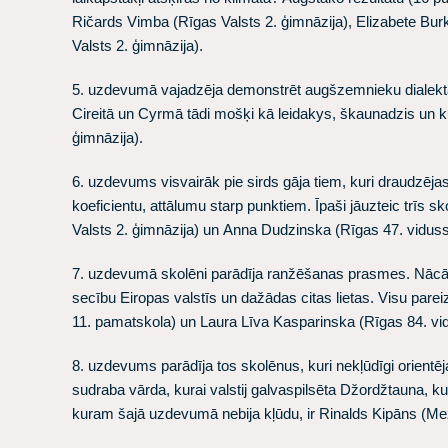
Ričards Vimba
(Rīgas Valsts 2. ģimnāzija),
Elizabete Bu
Valsts 2. ģimnāzija).
5. uzdevumā vajadzēja demonstrēt augšzemnieku dialekta p
Cireitā un Cyrmā tādi mošķi kā leidakys, škaunadzis un 
ģimnāzija).
6. uzdevums visvairāk pie sirds gāja tiem, kuri draudzēja
koeficientu, attālumu starp punktiem. Īpaši jāuzteic trīs sk
Valsts 2. ģimnāzija) un
Anna Dudzinska
(Rīgas 47. viduss
7. uzdevumā skolēni parādīja ranžēšanas prasmes. Nācās 
secību Eiropas valstīs un dažādas citas lietas. Visu pareizi
11. pamatskola) un
Laura Līva Kasparinska
(Rīgas 84. vi
8. uzdevums parādīja tos skolēnus, kuri nekļūdīgi orientē
sudraba vārda, kurai valstij galvaspilsēta Džordžtauna, ku
kuram šajā uzdevumā nebija kļūdu, ir
Rinalds Kipāns
(Mež