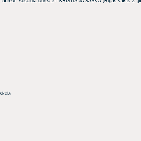
laureāti. Absolūtā laureāte ir
KRISTIĀNA ŠAŠKO (Rīgas Valsts 2. ģi
skola