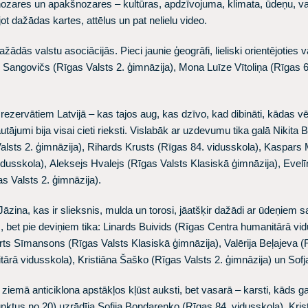
ozares un apakšnozares – kultūras, apdzīvojuma, klimata, ūdeņu, va
aujot dažādas kartes, attēlus un pat nelielu video.
ažādās valstu asociācijās. Pieci jaunie ģeogrāfi, lieliski orientējotie
 Sangovičs
(Rīgas Valsts 2. ģimnāzija),
Mona Luīze Vītoliņa
(Rīgas 6
zervātiem Latvijā – kas tajos aug, kas dzīvo, kad dibināti, kādas vēr
autājumi bija visai cieti rieksti. Vislabāk ar uzdevumu tika galā
Nikita 
alsts 2. ģimnāzija),
Rihards Krusts
(Rīgas 84. vidusskola),
Kaspars 
idusskola),
Aleksejs Hvalejs
(Rīgas Valsts Klasiskā ģimnāzija),
Evelī
s Valsts 2. ģimnāzija).
zina, kas ir slieksnis, mulda un torosi, jāatšķir dažādi ar ūdeņiem sa
bet pie deviņiem tika:
Linards Buivids
(Rīgas Centra humanitārā vid
rts Sīmansons
(Rīgas Valsts Klasiskā ģimnāzija),
Valērija Beļajeva
(R
tārā vidusskola),
Kristiāna Šaško
(Rīgas Valsts 2. ģimnāzija) un
Sofj
iemā anticiklona apstākļos kļūst auksti, bet vasarā – karsti, kāds ga
unktus no 20) uzrādīja
Sofija Bondarenko
(Rīgas 84. vidusskola),
Kris