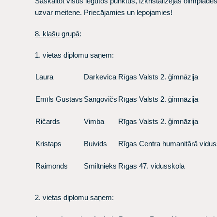
Saskaitot visus iegūtos punktus, izkristalizējās olimpiādes 
uzvar meitene. Priecājamies un lepojamies!
8. klašu grupā
:
1. vietas diplomu saņem:
Laura
Darkevica
Rīgas Valsts 2. ģimnāzija
Emīls Gustavs
Sangovičs
Rīgas Valsts 2. ģimnāzija
Ričards
Vimba
Rīgas Valsts 2. ģimnāzija
Kristaps
Buivids
Rīgas Centra humanitārā vidus
Raimonds
Smiltnieks
Rīgas 47. vidusskola
2. vietas diplomu saņem: