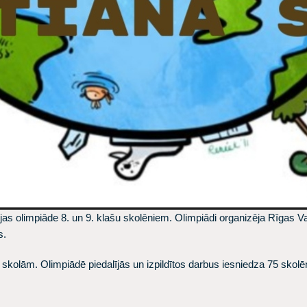
ijas olimpiāde 8. un 9. klašu skolēniem. Olimpiādi organizēja Rīgas Va
s.
kolām. Olimpiādē piedalījās un izpildītos darbus iesniedza 75 skolēni. Vi