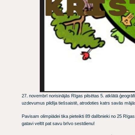
27. novembrī norisinājās Rīgas pilsētas 5. atklātā ģeogrāf
uzdevumus pildīja tiešsaistē, atrodoties katrs savās mājā
Pavisam olimpiādei tika pieteikti 89 dalībnieki no 25 Rīgas s
gatavi veltīt pat savu brīvo sestdienu!