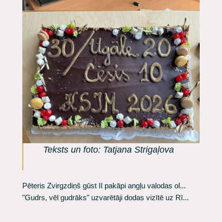
Teksts un foto: Tatjana Strigaļova
Pēteris Zvirgzdiņš gūst II pakāpi angļu valodas ol...
"Gudrs, vēl gudrāks" uzvarētāji dodas vizītē uz Rī...