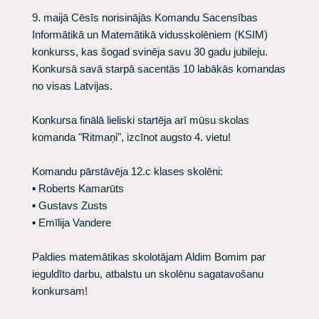
9. maijā Cēsīs norisinājās Komandu Sacensības
Informātikā un Matemātikā vidusskolēniem (KSIM)
konkurss, kas šogad svinēja savu 30 gadu jubileju.
Konkursā savā starpā sacentās 10 labākās komandas
no visas Latvijas.
Konkursa finālā lieliski startēja arī mūsu skolas
komanda "Ritmaņi", izcīnot augsto 4. vietu!
Komandu pārstāvēja 12.c klases skolēni:
▪ Roberts Kamarūts
▪ Gustavs Zusts
▪ Emīlija Vandere
Paldies matemātikas skolotājam Aldim Bomim par
ieguldīto darbu, atbalstu un skolēnu sagatavošanu
konkursam!