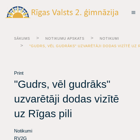
SĀKUMS
NOTIKUMU APSKATS
NOTIKUMI
"GUDRS, VĒL GUDRĀKS" UZVARĒTĀJI DODAS VIZĪTĒ UZ R
Print
"Gudrs, vēl gudrāks"
uzvarētāji dodas vizītē
uz Rīgas pili
Notikumi
RV2G