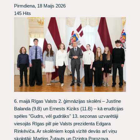
Pirmdiena, 18 Maijs 2026
145 Hits
6. maijā Rīgas Valsts 2. ģimnāzijas skolēni – Justīne
Balanda (9.B) un Ernests Kiziks (11.B) – kā erudīcijas
spēles "Gudrs, vēl gudrāks" 13. sezonas uzvarētāji
viesojās Rīgas pilī pie Valsts prezidenta Edgara
Rinkēviča. Ar skolēniem kopā vizītē devās arī viņu
skolotāji: Martins Žutauts un Dzintra Porozova.