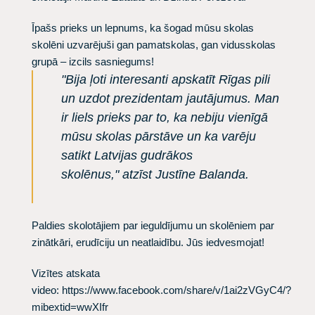
Īpašs prieks un lepnums, ka šogad mūsu skolas
skolēni uzvarējuši gan pamatskolas, gan vidusskolas
grupā – izcils sasniegums!
"Bija ļoti interesanti apskatīt Rīgas pili
un uzdot prezidentam jautājumus. Man
ir liels prieks par to, ka nebiju vienīgā
mūsu skolas pārstāve un ka varēju
satikt Latvijas gudrākos
skolēnus," atzīst Justīne Balanda.
​Paldies skolotājiem par ieguldījumu un skolēniem par
zinātkāri, erudīciju un neatlaidību. Jūs iedvesmojat!
Vizītes atskata
video:
https://www.facebook.com/share/v/1ai2zVGyC4/?
mibextid=wwXIfr