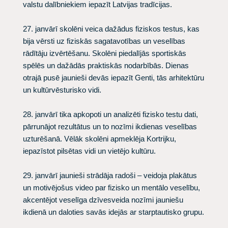
valstu dalībniekiem iepazīt Latvijas tradīcijas.
27. janvārī skolēni veica dažādus fiziskos testus, kas
bija vērsti uz fiziskās sagatavotības un veselības
rādītāju izvērtēšanu. Skolēni piedalījās sportiskās
spēlēs un dažādās praktiskās nodarbībās. Dienas
otrajā pusē jaunieši devās iepazīt Genti, tās arhitektūru
un kultūrvēsturisko vidi.
28. janvārī tika apkopoti un analizēti fizisko testu dati,
pārrunājot rezultātus un to nozīmi ikdienas veselības
uzturēšanā. Vēlāk skolēni apmeklēja Kortrijku,
iepazīstot pilsētas vidi un vietējo kultūru.
29. janvārī jaunieši strādāja radoši – veidoja plakātus
un motivējošus video par fizisko un mentālo veselību,
akcentējot veselīga dzīvesveida nozīmi jauniešu
ikdienā un daloties savās idejās ar starptautisko grupu.