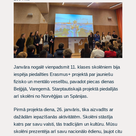
Janvāra nogalē vienpadsmit 11. klases skolēniem bija
iespēja piedalīties Erasmus+ projektā par jauniešu
fizisko un mentālo veselību, pavadot piecas dienas
Beļģijā, Varegemā. Starptautiskajā projektā piedalījās
arī skolēni no Norvēģijas un Spānijas.
Pirmā projekta diena, 26. janvāris, tika aizvadīts ar
dažādām iepazīšanās aktivitātēm. Skolēni stāstīja
katrs par savu valsti, tās tradīcijām un kultūru. Mūsu
skolēni prezentēja arī savu nacionālo ēdienu, ļaujot citu